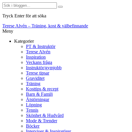
Tryck Enter för att söka
Terese Alvén – Träning, kost & välbefinnande
Meny
Kategorier
PT & Instruktör
Terese Alvén
Inspiration
Veckans fråga
Instruktör/gymjobb
Terese tipsar
Graviditet
Träning
Kosttips & recept
Barn & Familj
Ätstörningar
Löpning
Tennis
Skönhet & Hudvård
Mode & Trender
Böcker
Intervjuer & Inspiratörer