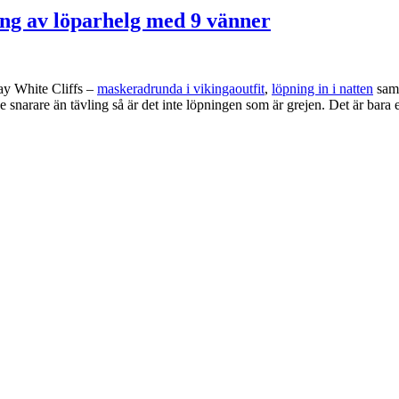
ng av löparhelg med 9 vänner
lay White Cliffs –
maskeradrunda i vikingaoutfit
,
löpning in i natten
samt
 snarare än tävling så är det inte löpningen som är grejen. Det är bara