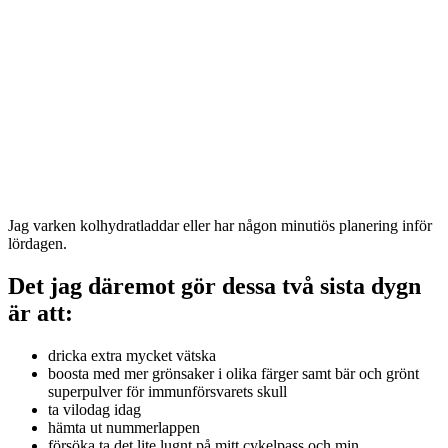
Jag varken kolhydratladdar eller har någon minutiös planering inför
lördagen.
Det jag däremot gör dessa två sista dygn
är att:
dricka extra mycket vätska
boosta med mer grönsaker i olika färger samt bär och grönt
superpulver för immunförsvarets skull
ta vilodag idag
hämta ut nummerlappen
försöka ta det lite lugnt på mitt cykelpass och min