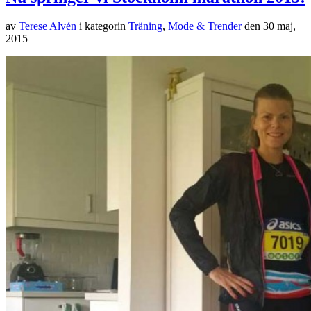
av
Terese Alvén
i kategorin
Träning
,
Mode & Trender
den
30 maj,
2015