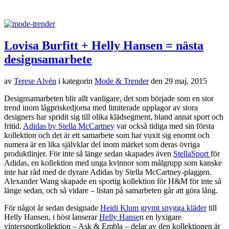
Lovisa Burfitt + Helly Hansen = nästa
designsamarbete
av
Terese Alvén
i kategorin
Mode & Trender
den
29 maj, 2015
Designsamarbeten blir allt vanligare, det som började som en stor
trend inom lågpriskedjorna med limiterade upplagor av stora
designers har spridit sig till olika klädsegment, bland annat sport och
fritid.
Adidas by Stella McCartney
var också tidiga med sin första
kollektion och det är ett samarbete som har vuxit sig enormt och
numera är en lika självklar del inom märket som deras övriga
produktlinjer. För inte så länge sedan skapades även
StellaSport
för
Adidas, en kollektion med unga kvinnor som målgrupp som kanske
inte har råd med de dyrare Adidas by Stella McCartney-plaggen.
Alexander Wang skapade en sportig kollektion för H&M för inte så
länge sedan, och så vidare – listan på samarbeten går att göra lång.
För något år sedan designade
Heidi Klum grymt snygga kläder
till
Helly Hansen, i höst lanserar
Helly Hanse
n en lyxigare
vintersportkollektion – Ask & Embla – delar av den kollektionen är