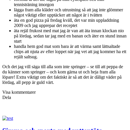
tennisträning imorgon
lägga fram alla kläder och utrustning så att jag inte glömmer
något viktigt eller upptäcker att något är i tvätten
äta en god pizza på fredag kväll, det var min uppladdning
2009 och jag upprepar det receptet
äta rejäl frukost med mat jag är van att äta innan klockan nio
på lördag, sedan tar jag med en banan och äter en stund innan
start
handla hem god mat som bara är att värma samt lättsaltade
chips att njuta av efter loppet när jag vet att jag kommer ha ett
rejält saltsug.
Och det jag vill säga till alla som inte springer – se till att peppa de
du känner som springer – och kom gärna ut och heja fram alla
löpare! Extra viktigt om det faktiskt är så att det är dåligt väder på
lördag, all pepp är guld värt.
Visa kommentarer
Dela