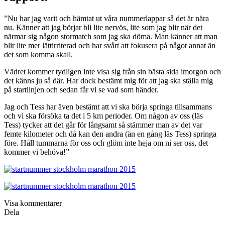
”Nu har jag varit och hämtat ut våra nummerlappar så det är nära
nu. Känner att jag börjar bli lite nervös, lite som jag blir när det
närmar sig någon stormatch som jag ska döma. Man känner att man
blir lite mer lättirriterad och har svårt att fokusera på något annat än
det som komma skall.
Vädret kommer tydligen inte visa sig från sin bästa sida imorgon och
det känns ju så där. Har dock bestämt mig för att jag ska ställa mig
på startlinjen och sedan får vi se vad som händer.
Jag och Tess har även bestämt att vi ska börja springa tillsammans
och vi ska försöka ta det i 5 km perioder. Om någon av oss (läs
Tess) tycker att det går för långsamt så stämmer man av det var
femte kilometer och då kan den andra (än en gång läs Tess) springa
före. Håll tummarna för oss och glöm inte heja om ni ser oss, det
kommer vi behöva!”
Visa kommentarer
Dela