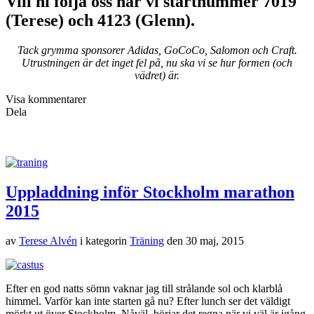
Vill ni följa oss har vi startnummer 7019
(Terese) och 4123 (Glenn).
Tack grymma sponsorer Adidas, GoCoCo, Salomon och Craft.
Utrustningen är det inget fel på, nu ska vi se hur formen (och
vädret) är.
Visa kommentarer
Dela
Uppladdning inför Stockholm marathon
2015
av
Terese Alvén
i kategorin
Träning
den
30 maj, 2015
Efter en god natts sömn vaknar jag till strålande sol och klarblå
himmel. Varför kan inte starten gå nu? Efter lunch ser det väldigt
mörkt ut över Stockholm. Nåväl, börjar det regna när vi väl är igång