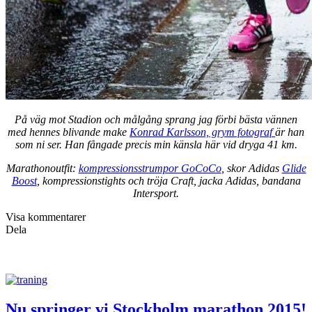
På väg mot Stadion och målgång sprang jag förbi bästa vännen
med hennes blivande make
Konrad Karlsson, grym fotograf
är han
som ni ser. Han fångade precis min känsla här vid dryga 41 km.
Marathonoutfit:
kompressionsstrumpor GoCoCo
, skor Adidas
Glide
Boost
, kompressionstights och tröja Craft, jacka Adidas, bandana
Intersport.
Visa kommentarer
Dela
Nu springer vi Stockholm marathon 2015!