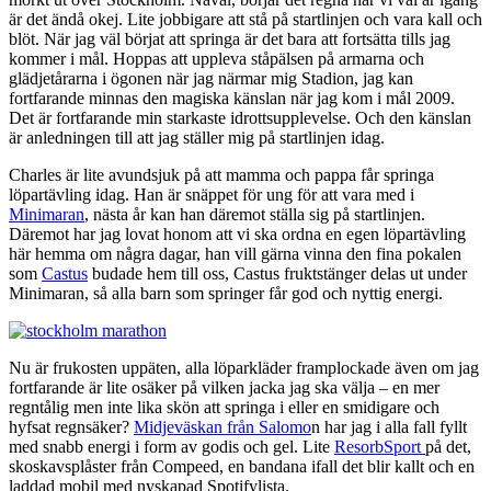
är det ändå okej. Lite jobbigare att stå på startlinjen och vara kall och
blöt. När jag väl börjat att springa är det bara att fortsätta tills jag
kommer i mål. Hoppas att uppleva ståpälsen på armarna och
glädjetårarna i ögonen när jag närmar mig Stadion, jag kan
fortfarande minnas den magiska känslan när jag kom i mål 2009.
Det är fortfarande min starkaste idrottsupplevelse. Och den känslan
är anledningen till att jag ställer mig på startlinjen idag.
Charles är lite avundsjuk på att mamma och pappa får springa
löpartävling idag. Han är snäppet för ung för att vara med i
Minimaran
, nästa år kan han däremot ställa sig på startlinjen.
Däremot har jag lovat honom att vi ska ordna en egen löpartävling
här hemma om några dagar, han vill gärna vinna den fina pokalen
som
Castus
budade hem till oss, Castus fruktstänger delas ut under
Minimaran, så alla barn som springer får god och nyttig energi.
Nu är frukosten uppäten, alla löparkläder framplockade även om jag
fortfarande är lite osäker på vilken jacka jag ska välja – en mer
regntålig men inte lika skön att springa i eller en smidigare och
hyfsat regnsäker?
Midjeväskan från Salomo
n har jag i alla fall fyllt
med snabb energi i form av godis och gel. Lite
ResorbSport
på det,
skoskavsplåster från Compeed, en bandana ifall det blir kallt och en
laddad mobil med nyskapad Spotifylista.