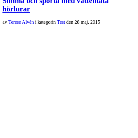
Simma och sporta med vattentäta
hörlurar
av
Terese Alvén
i kategorin
Test
den
28 maj, 2015