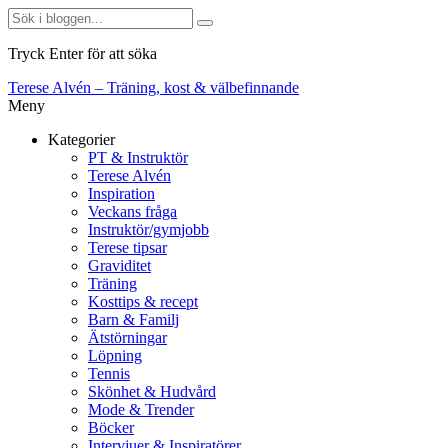
Tryck Enter för att söka
Terese Alvén – Träning, kost & välbefinnande
Meny
Kategorier
PT & Instruktör
Terese Alvén
Inspiration
Veckans fråga
Instruktör/gymjobb
Terese tipsar
Graviditet
Träning
Kosttips & recept
Barn & Familj
Ätstörningar
Löpning
Tennis
Skönhet & Hudvård
Mode & Trender
Böcker
Intervjuer & Inspiratörer