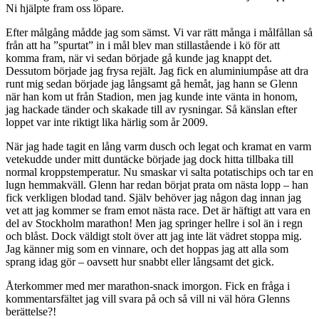
Ni hjälpte fram oss löpare.
Efter målgång mådde jag som sämst. Vi var rätt många i målfållan så
från att ha ”spurtat” in i mål blev man stillastående i kö för att
komma fram, när vi sedan började gå kunde jag knappt det.
Dessutom började jag frysa rejält. Jag fick en aluminiumpåse att dra
runt mig sedan började jag långsamt gå hemåt, jag hann se Glenn
när han kom ut från Stadion, men jag kunde inte vänta in honom,
jag hackade tänder och skakade till av rysningar. Så känslan efter
loppet var inte riktigt lika härlig som år 2009.
När jag hade tagit en lång varm dusch och legat och kramat en varm
vetekudde under mitt duntäcke började jag dock hitta tillbaka till
normal kroppstemperatur. Nu smaskar vi salta potatischips och tar en
lugn hemmakväll. Glenn har redan börjat prata om nästa lopp – han
fick verkligen blodad tand. Själv behöver jag någon dag innan jag
vet att jag kommer se fram emot nästa race. Det är häftigt att vara en
del av Stockholm marathon! Men jag springer hellre i sol än i regn
och blåst. Dock väldigt stolt över att jag inte lät vädret stoppa mig.
Jag känner mig som en vinnare, och det hoppas jag att alla som
sprang idag gör – oavsett hur snabbt eller långsamt det gick.
Återkommer med mer marathon-snack imorgon. Fick en fråga i
kommentarsfältet jag vill svara på och så vill ni väl höra Glenns
berättelse?!