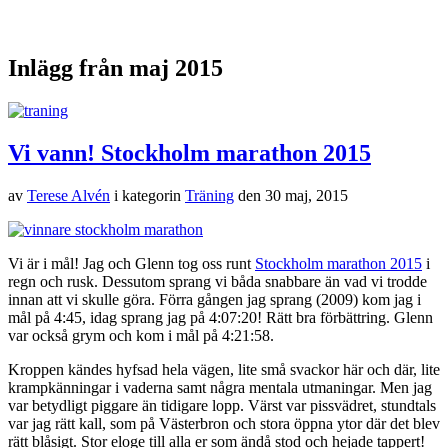
Inlägg från maj 2015
Vi vann! Stockholm marathon 2015
av
Terese Alvén
i kategorin
Träning
den
30 maj, 2015
Vi är i mål! Jag och Glenn tog oss runt
Stockholm marathon 2015
i
regn och rusk. Dessutom sprang vi båda snabbare än vad vi trodde
innan att vi skulle göra. Förra gången jag sprang (2009) kom jag i
mål på 4:45, idag sprang jag på 4:07:20! Rätt bra förbättring. Glenn
var också grym och kom i mål på 4:21:58.
Kroppen kändes hyfsad hela vägen, lite små svackor här och där, lite
krampkänningar i vaderna samt några mentala utmaningar. Men jag
var betydligt piggare än tidigare lopp. Värst var pissvädret, stundtals
var jag rätt kall, som på Västerbron och stora öppna ytor där det blev
rätt blåsigt. Stor eloge till alla er som ändå stod och hejade tappert!