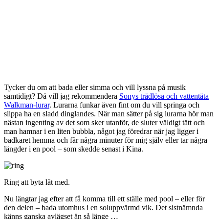
Tycker du om att bada eller simma och vill lyssna på musik
samtidigt? Då vill jag rekommendera
Sonys trådlösa och vattentäta
Walkman-lurar
. Lurarna funkar även fint om du vill springa och
slippa ha en sladd dinglandes. När man sätter på sig lurarna hör man
nästan ingenting av det som sker utanför, de sluter väldigt tätt och
man hamnar i en liten bubbla, något jag föredrar när jag ligger i
badkaret hemma och får några minuter för mig själv eller tar några
längder i en pool – som skedde senast i Kina.
Ring att byta låt med.
Nu längtar jag efter att få komma till ett ställe med pool – eller för
den delen – bada utomhus i en soluppvärmd vik. Det sistnämnda
känns ganska avlägset än så länge …