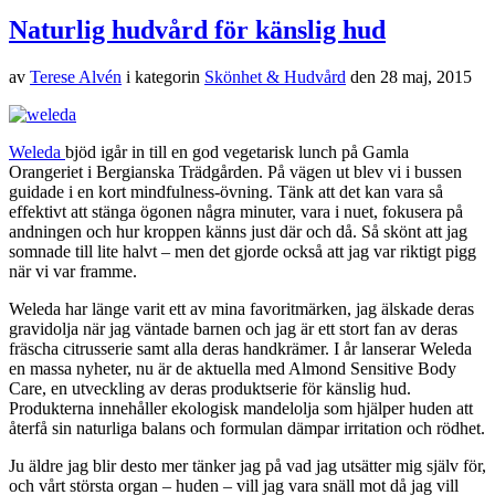
Naturlig hudvård för känslig hud
av
Terese Alvén
i kategorin
Skönhet & Hudvård
den
28 maj, 2015
Weleda
bjöd igår in till en god vegetarisk lunch på Gamla
Orangeriet i Bergianska Trädgården. På vägen ut blev vi i bussen
guidade i en kort mindfulness-övning. Tänk att det kan vara så
effektivt att stänga ögonen några minuter, vara i nuet, fokusera på
andningen och hur kroppen känns just där och då. Så skönt att jag
somnade till lite halvt – men det gjorde också att jag var riktigt pigg
när vi var framme.
Weleda har länge varit ett av mina favoritmärken, jag älskade deras
gravidolja när jag väntade barnen och jag är ett stort fan av deras
fräscha citrusserie samt alla deras handkrämer. I år lanserar Weleda
en massa nyheter, nu är de aktuella med Almond Sensitive Body
Care, en utveckling av deras produktserie för känslig hud.
Produkterna innehåller ekologisk mandelolja som hjälper huden att
återfå sin naturliga balans och formulan dämpar irritation och rödhet.
Ju äldre jag blir desto mer tänker jag på vad jag utsätter mig själv för,
och vårt största organ – huden – vill jag vara snäll mot då jag vill