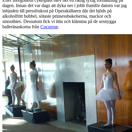
Efter morgonens cykelpass blev det en riktig lyxig fortsättning på
dagen. Innan det var dags att dyka ner i jobb framför datorn var jag
inbjuden till pressfrukost på Operakällaren där det bjöds på
alkoholfritt bubbel, sötaste prinsessbakelserna, mackor och
smoothies. Dessutom fick vi titta och klämma på de ursnygga
ballerinaskorna från
Cocorose
.