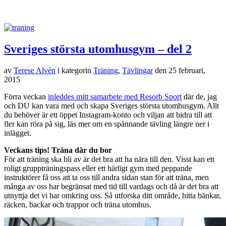
Sveriges största utomhusgym – del 2
av
Terese Alvén
i kategorin
Träning
,
Tävlingar
den
25 februari,
2015
Förra veckan
inleddes mitt samarbete med Resorb Sport
där de, jag
och DU kan vara med och skapa Sveriges största utomhusgym. Allt
du behöver är ett öppet Instagram-konto och viljan att bidra till att
fler kan röra på sig, läs mer om en spännande tävling längre ner i
inlägget.
Veckans tips! Träna där du bor
För att träning ska bli av är det bra att ha nära till den. Visst kan ett
roligt gruppträningspass eller ett härligt gym med peppande
instruktörer få oss att ta oss till andra sidan stan för att träna, men
många av oss har begränsat med tid till vardags och då är det bra att
utnyttja det vi har omkring oss. Så utforska ditt område, hitta bänkar,
räcken, backar och trappor och träna utomhus.