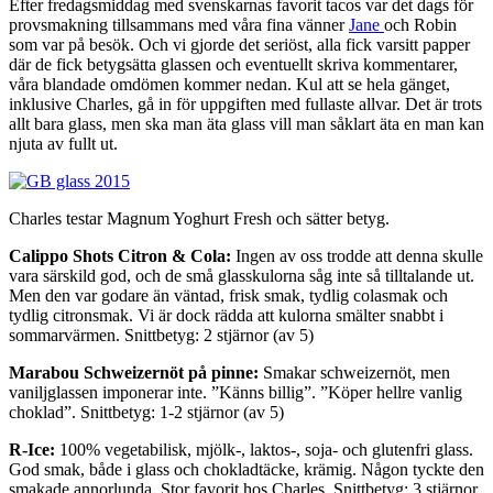
Efter fredagsmiddag med svenskarnas favorit tacos var det dags för
provsmakning tillsammans med våra fina vänner
Jane
och Robin
som var på besök. Och vi gjorde det seriöst, alla fick varsitt papper
där de fick betygsätta glassen och eventuellt skriva kommentarer,
våra blandade omdömen kommer nedan. Kul att se hela gänget,
inklusive Charles, gå in för uppgiften med fullaste allvar. Det är trots
allt bara glass, men ska man äta glass vill man såklart äta en man kan
njuta av fullt ut.
Charles testar Magnum Yoghurt Fresh och sätter betyg.
Calippo Shots Citron & Cola:
Ingen av oss trodde att denna skulle
vara särskild god, och de små glasskulorna såg inte så tilltalande ut.
Men den var godare än väntad, frisk smak, tydlig colasmak och
tydlig citronsmak. Vi är dock rädda att kulorna smälter snabbt i
sommarvärmen. Snittbetyg: 2 stjärnor (av 5)
Marabou Schweizernöt på pinne:
Smakar schweizernöt, men
vaniljglassen imponerar inte. ”Känns billig”. ”Köper hellre vanlig
choklad”. Snittbetyg: 1-2 stjärnor (av 5)
R-Ice:
100% vegetabilisk, mjölk-, laktos-, soja- och glutenfri glass.
God smak, både i glass och chokladtäcke, krämig. Någon tyckte den
smakade annorlunda. Stor favorit hos Charles. Snittbetyg: 3 stjärnor