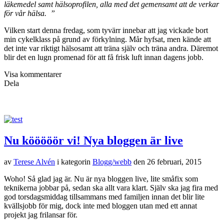
läkemedel samt hälsoprofilen, alla med det gemensamt att de verkar
för vår hälsa. ”
Vilken start denna fredag, som tyvärr innebar att jag vickade bort
min cykelklass på grund av förkylning. Mår hyfsat, men kände att
det inte var riktigt hälsosamt att träna själv och träna andra. Däremot
blir det en lugn promenad för att få frisk luft innan dagens jobb.
Visa kommentarer
Dela
Nu kööööör vi! Nya bloggen är live
av
Terese Alvén
i kategorin
Blogg/webb
den
26 februari, 2015
Woho! Så glad jag är. Nu är nya bloggen live, lite småfix som
teknikerna jobbar på, sedan ska allt vara klart. Själv ska jag fira med
god torsdagsmiddag tillsammans med familjen innan det blir lite
kvällsjobb för mig, dock inte med bloggen utan med ett annat
projekt jag frilansar för.