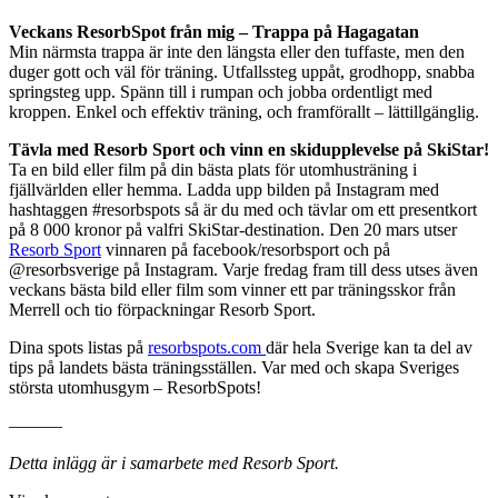
Veckans ResorbSpot från mig – Trappa på Hagagatan
Min närmsta trappa är inte den längsta eller den tuffaste, men den
duger gott och väl för träning. Utfallssteg uppåt, grodhopp, snabba
springsteg upp. Spänn till i rumpan och jobba ordentligt med
kroppen. Enkel och effektiv träning, och framförallt – lättillgänglig.
Tävla med Resorb Sport och vinn en skidupplevelse på SkiStar!
Ta en bild eller film på din bästa plats för utomhusträning i
fjällvärlden eller hemma. Ladda upp bilden på Instagram med
hashtaggen #resorbspots så är du med och tävlar om ett presentkort
på 8 000 kronor på valfri SkiStar-destination. Den 20 mars utser
Resorb Sport
vinnaren på facebook/resorbsport och på
@resorbsverige på Instagram. Varje fredag fram till dess utses även
veckans bästa bild eller film som vinner ett par träningsskor från
Merrell och tio förpackningar Resorb Sport.
Dina spots listas på
resorbspots.com
där hela Sverige kan ta del av
tips på landets bästa träningsställen. Var med och skapa Sveriges
största utomhusgym – ResorbSpots!
———
Detta inlägg är i samarbete med Resorb Sport.