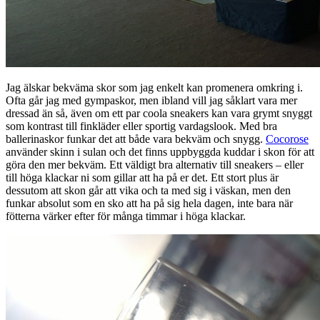
Jag älskar bekväma skor som jag enkelt kan promenera omkring i.
Ofta går jag med gympaskor, men ibland vill jag såklart vara mer
dressad än så, även om ett par coola sneakers kan vara grymt snyggt
som kontrast till finkläder eller sportig vardagslook. Med bra
ballerinaskor funkar det att både vara bekväm och snygg.
Cocorose
använder skinn i sulan och det finns uppbyggda kuddar i skon för att
göra den mer bekväm. Ett väldigt bra alternativ till sneakers – eller
till höga klackar ni som gillar att ha på er det. Ett stort plus är
dessutom att skon går att vika och ta med sig i väskan, men den
funkar absolut som en sko att ha på sig hela dagen, inte bara när
fötterna värker efter för många timmar i höga klackar.