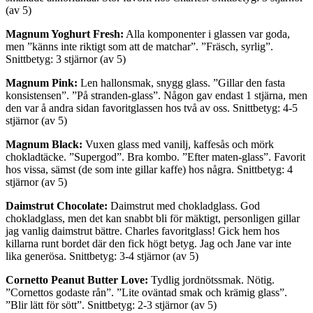
(av 5)
Magnum Yoghurt Fresh:
Alla komponenter i glassen var goda,
men ”känns inte riktigt som att de matchar”. ”Fräsch, syrlig”.
Snittbetyg: 3 stjärnor (av 5)
Magnum Pink:
Len hallonsmak, snygg glass. ”Gillar den fasta
konsistensen”. ”På stranden-glass”. Någon gav endast 1 stjärna, men
den var å andra sidan favoritglassen hos två av oss. Snittbetyg: 4-5
stjärnor (av 5)
Magnum Black:
Vuxen glass med vanilj, kaffesås och mörk
chokladtäcke. ”Supergod”. Bra kombo. ”Efter maten-glass”. Favorit
hos vissa, sämst (de som inte gillar kaffe) hos några. Snittbetyg: 4
stjärnor (av 5)
Daimstrut Chocolate:
Daimstrut med chokladglass. God
chokladglass, men det kan snabbt bli för mäktigt, personligen gillar
jag vanlig daimstrut bättre. Charles favoritglass! Gick hem hos
killarna runt bordet där den fick högt betyg. Jag och Jane var inte
lika generösa. Snittbetyg: 3-4 stjärnor (av 5)
Cornetto Peanut Butter Love:
Tydlig jordnötssmak. Nötig.
”Cornettos godaste rån”. ”Lite oväntad smak och krämig glass”.
”Blir lätt för sött”. Snittbetyg: 2-3 stjärnor (av 5)