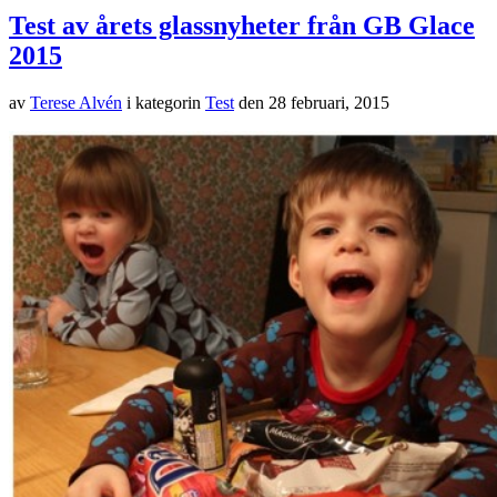
Test av årets glassnyheter från GB Glace
2015
av
Terese Alvén
i kategorin
Test
den
28 februari, 2015