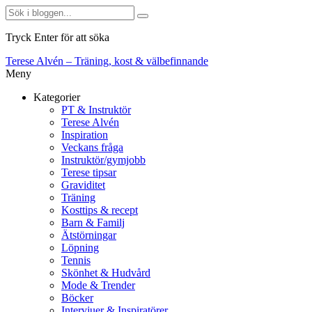
Tryck Enter för att söka
Terese Alvén – Träning, kost & välbefinnande
Meny
Kategorier
PT & Instruktör
Terese Alvén
Inspiration
Veckans fråga
Instruktör/gymjobb
Terese tipsar
Graviditet
Träning
Kosttips & recept
Barn & Familj
Ätstörningar
Löpning
Tennis
Skönhet & Hudvård
Mode & Trender
Böcker
Intervjuer & Inspiratörer