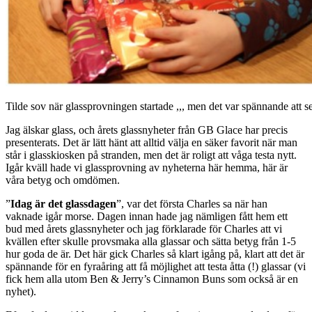
Tilde sov när glassprovningen startade ,,, men det var spännande att se 
Jag älskar glass, och årets glassnyheter från GB Glace har precis
presenterats. Det är lätt hänt att alltid välja en säker favorit när man
står i glasskiosken på stranden, men det är roligt att våga testa nytt.
Igår kväll hade vi glassprovning av nyheterna här hemma, här är
våra betyg och omdömen.
”
Idag är det glassdagen
”, var det första Charles sa när han
vaknade igår morse. Dagen innan hade jag nämligen fått hem ett
bud med årets glassnyheter och jag förklarade för Charles att vi
kvällen efter skulle provsmaka alla glassar och sätta betyg från 1-5
hur goda de är. Det här gick Charles så klart igång på, klart att det är
spännande för en fyraåring att få möjlighet att testa åtta (!) glassar (vi
fick hem alla utom Ben & Jerry’s Cinnamon Buns som också är en
nyhet).