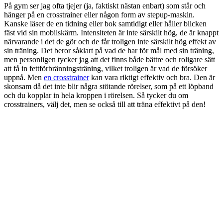
På gym ser jag ofta tjejer (ja, faktiskt nästan enbart) som står och
hänger på en crosstrainer eller någon form av stepup-maskin.
Kanske läser de en tidning eller bok samtidigt eller håller blicken
fäst vid sin mobilskärm. Intensiteten är inte särskilt hög, de är knappt
närvarande i det de gör och de får troligen inte särskilt hög effekt av
sin träning. Det beror såklart på vad de har för mål med sin träning,
men personligen tycker jag att det finns både bättre och roligare sätt
att få in fettförbränningsträning, vilket troligen är vad de försöker
uppnå. Men
en crosstrainer
kan vara riktigt effektiv och bra. Den är
skonsam då det inte blir några stötande rörelser, som på ett löpband
och du kopplar in hela kroppen i rörelsen. Så tycker du om
crosstrainers, välj det, men se också till att träna effektivt på den!