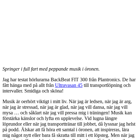
Springer i full fart med peppande musik i öronen.
Jag har testat hörlurarna BackBeat FIT 300 från Plantronics. De har
fått hänga med på allt från
Ultravasan 45
till transportlöpning och
intervaller. Smidiga och sköna!
Musik är oerhört viktigt i mitt liv. När jag är ledsen, när jag är arg,
när jag är stressad, när jag är glad, när jag vill dansa, när jag vill
mysa … och såklart när jag vill pressa mig i träningen! Musik kan
förstärka känslor och lyfta en upplevelse. Vid lugna längre
löprundor eller när jag transporttränar till jobbet, då lyssnar jag helst
på podd. Älskar att få höra ett samtal i öronen, att inspireras, lära
mig något nytt eller bara få skratta till mitt i ett löpsteg. Men när jag