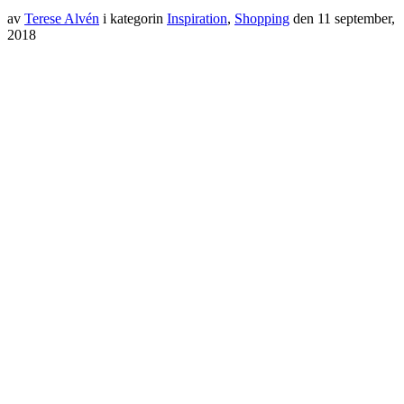
av
Terese Alvén
i kategorin
Inspiration
,
Shopping
den
11 september,
2018