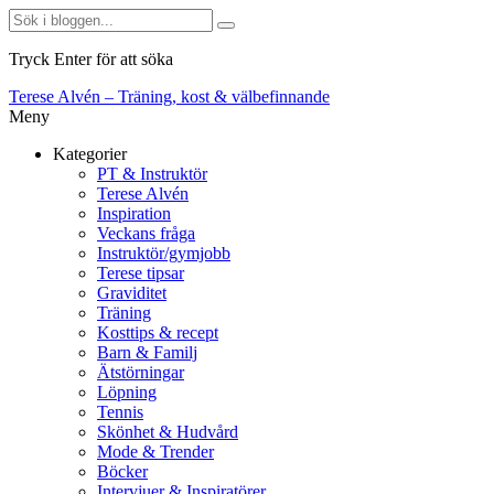
Tryck Enter för att söka
Terese Alvén – Träning, kost & välbefinnande
Meny
Kategorier
PT & Instruktör
Terese Alvén
Inspiration
Veckans fråga
Instruktör/gymjobb
Terese tipsar
Graviditet
Träning
Kosttips & recept
Barn & Familj
Ätstörningar
Löpning
Tennis
Skönhet & Hudvård
Mode & Trender
Böcker
Intervjuer & Inspiratörer