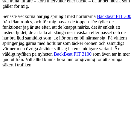
ska träna tuffare – köra intervaller eller backe – då är det musik som
gäller för mig.
Senaste veckorna har jag sprungit med hörlurarna
Backbeat FIT 300
från Plantronics, och för mig passar de toppen. De fyller de
funktioner jag är ute efter, att de knappt märks, det är enkelt att
justera ljudet, de är lätta att slänga ner i väskan efter passet och de
har bra ljud samtidigt som jag hör om en bil närmar sig. På vintern
springer jag gärna med hörlurar som täcker öronen och samtidigt
värmer men övriga årstider vill jag ha en smidigare variant. Är
väldigt nyfiken på nyheten
BackBeat FIT 3100
som även tar in mer
ljud utifrån. Vill alltid kunna höra min omgivning för att springa
säkert i trafiken.