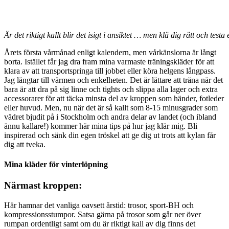
Är det riktigt kallt blir det isigt i ansiktet … men klä dig rätt och test
Årets första vårmånad enligt kalendern, men vårkänslorna är långt
borta. Istället får jag dra fram mina varmaste träningskläder för att
klara av att transportspringa till jobbet eller köra helgens långpass.
Jag längtar till värmen och enkelheten. Det är lättare att träna när det
bara är att dra på sig linne och tights och slippa alla lager och extra
accessorarer för att täcka minsta del av kroppen som händer, fotleder
eller huvud. Men, nu när det är så kallt som 8-15 minusgrader som
vädret bjudit på i Stockholm och andra delar av landet (och ibland
ännu kallare!) kommer här mina tips på hur jag klär mig. Bli
inspirerad och sänk din egen tröskel att ge dig ut trots att kylan får
dig att tveka.
Mina kläder för vinterlöpning
Närmast kroppen:
Här hamnar det vanliga oavsett årstid: trosor, sport-BH och
kompressionsstumpor. Satsa gärna på trosor som går ner över
rumpan ordentligt samt om du är riktigt kall av dig finns det