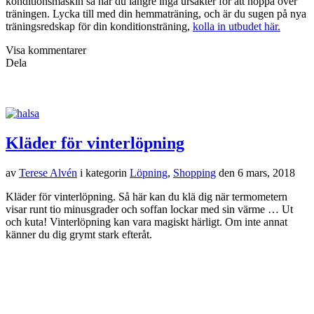
konditionsmaskin så har du längre inga ursäkter för att hoppa över
träningen. Lycka till med din hemmaträning, och är du sugen på nya
träningsredskap för din konditionsträning,
kolla in utbudet här.
Visa kommentarer
Dela
Kläder för vinterlöpning
av
Terese Alvén
i kategorin
Löpning
,
Shopping
den
6 mars, 2018
Kläder för vinterlöpning. Så här kan du klä dig när termometern
visar runt tio minusgrader och soffan lockar med sin värme … Ut
och kuta! Vinterlöpning kan vara magiskt härligt. Om inte annat
känner du dig grymt stark efteråt.