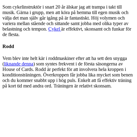
Som cykelinstruktör i snart 20 år älskar jag att trampa i takt till
musik. Gärna i grupp, men att köra på hemma till egen musik och
välja det man själv går igång på är fantastiskt. Höj volymen och
variera mellan stående och sittande samt jobba med olika typer av
belastning och tempon.
Cykel
är effektivt, skonsamt och funkar för
de flesta.
Rodd
Vem blev inte helt kär i roddmaskiner efter att ha sett den snygga
(
liknande denna
) som syntes frekvent i de första säsongerna av
House of Cards. Rodd är perfekt för att involvera hela kroppen i
konditionsträningen. Överkroppen får jobba lika mycket som benen
och du kommer snabbt upp i hög puls. Enkelt att få effektiv träning
på kort tid med andra ord. Träningen är relativt skonsam.