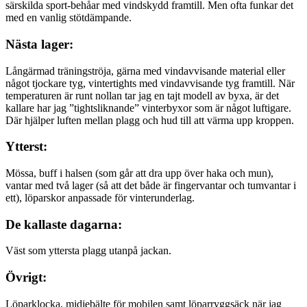
särskilda sport-behåar med vindskydd framtill. Men ofta funkar det
med en vanlig stötdämpande.
Nästa lager:
Långärmad träningströja, gärna med vindavvisande material eller
något tjockare tyg, vintertights med vindavvisande tyg framtill. När
temperaturen är runt nollan tar jag en tajt modell av byxa, är det
kallare har jag ”tightsliknande” vinterbyxor som är något luftigare.
Där hjälper luften mellan plagg och hud till att värma upp kroppen.
Ytterst:
Mössa, buff i halsen (som går att dra upp över haka och mun),
vantar med två lager (så att det både är fingervantar och tumvantar i
ett), löparskor anpassade för vinterunderlag.
De kallaste dagarna:
Väst som yttersta plagg utanpå jackan.
Övrigt:
Löparklocka, midjebälte för mobilen samt löparryggsäck när jag