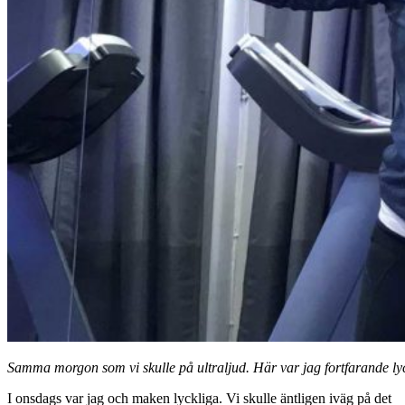
Samma morgon som vi skulle på ultraljud. Här var jag fortfarande lyc
I onsdags var jag och maken lyckliga. Vi skulle äntligen iväg på det