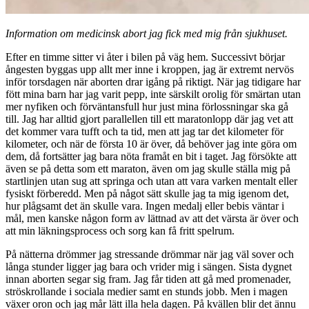
Information om medicinsk abort jag fick med mig från sjukhuset.
Efter en timme sitter vi åter i bilen på väg hem. Successivt börjar
ångesten byggas upp allt mer inne i kroppen, jag är extremt nervös
inför torsdagen när aborten drar igång på riktigt. När jag tidigare har
fött mina barn har jag varit pepp, inte särskilt orolig för smärtan utan
mer nyfiken och förväntansfull hur just mina förlossningar ska gå
till. Jag har alltid gjort parallellen till ett maratonlopp där jag vet att
det kommer vara tufft och ta tid, men att jag tar det kilometer för
kilometer, och när de första 10 är över, då behöver jag inte göra om
dem, då fortsätter jag bara nöta framåt en bit i taget. Jag försökte att
även se på detta som ett maraton, även om jag skulle ställa mig på
startlinjen utan sug att springa och utan att vara varken mentalt eller
fysiskt förberedd. Men på något sätt skulle jag ta mig igenom det,
hur plågsamt det än skulle vara. Ingen medalj eller bebis väntar i
mål, men kanske någon form av lättnad av att det värsta är över och
att min läkningsprocess och sorg kan få fritt spelrum.
På nätterna drömmer jag stressande drömmar när jag väl sover och
långa stunder ligger jag bara och vrider mig i sängen. Sista dygnet
innan aborten segar sig fram. Jag får tiden att gå med promenader,
ströskrollande i sociala medier samt en stunds jobb. Men i magen
växer oron och jag mår lätt illa hela dagen. På kvällen blir det ännu