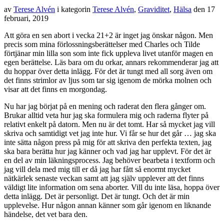
av
Terese Alvén
i kategorin
Terese Alvén
,
Graviditet
,
Hälsa
den
17
februari, 2019
Att göra en sen abort i vecka 21+2 är inget jag önskar någon. Men
precis som mina förlossningsberättelser med Charles och Tilde
förtjänar min lilla son som inte fick uppleva livet utanför magen en
egen berättelse. Läs bara om du orkar, annars rekommenderar jag att
du hoppar över detta inlägg. För det är tungt med all sorg även om
det finns strimlor av ljus som tar sig igenom de mörka molnen och
visar att det finns en morgondag.
Nu har jag börjat på en mening och raderat den flera gånger om.
Brukar alltid veta hur jag ska formulera mig och raderna flyter på
relativt enkelt på datorn. Men nu är det tomt. Har så mycket jag vill
skriva och samtidigt vet jag inte hur. Vi får se hur det går … jag ska
inte sätta någon press på mig för att skriva den perfekta texten, jag
ska bara berätta hur jag känner och vad jag har upplevt. För det är
en del av min läkningsprocess. Jag behöver bearbeta i textform och
jag vill dela med mig till er då jag har fått så enormt mycket
nätkärlek senaste veckan samt att jag själv upplever att det finns
väldigt lite information om sena aborter. Vill du inte läsa, hoppa över
detta inlägg. Det är personligt. Det är tungt. Och det är min
upplevelse. Hur någon annan känner som går igenom en liknande
händelse, det vet bara den.