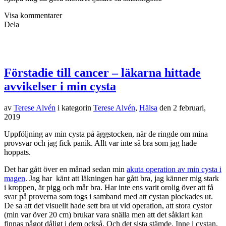
Visa kommentarer
Dela
Förstadie till cancer – läkarna hittade
avvikelser i min cysta
av
Terese Alvén
i kategorin
Terese Alvén
,
Hälsa
den
2 februari,
2019
Uppföljning av min cysta på äggstocken, när de ringde om mina
provsvar och jag fick panik. Allt var inte så bra som jag hade
hoppats.
Det har gått över en månad sedan min
akuta operation av min cysta i
magen
. Jag har känt att läkningen har gått bra, jag känner mig stark
i kroppen, är pigg och mår bra. Har inte ens varit orolig över att få
svar på proverna som togs i samband med att cystan plockades ut.
De sa att det visuellt hade sett bra ut vid operation, att stora cystor
(min var över 20 cm) brukar vara snälla men att det såklart kan
finnas något dåligt i dem också. Och det sista stämde. Inne i cystan,