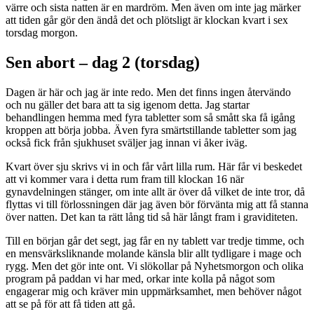
värre och sista natten är en mardröm. Men även om inte jag märker
att tiden går gör den ändå det och plötsligt är klockan kvart i sex
torsdag morgon.
Sen abort – dag 2 (torsdag)
Dagen är här och jag är inte redo. Men det finns ingen återvändo
och nu gäller det bara att ta sig igenom detta. Jag startar
behandlingen hemma med fyra tabletter som så smått ska få igång
kroppen att börja jobba. Även fyra smärtstillande tabletter som jag
också fick från sjukhuset sväljer jag innan vi åker iväg.
Kvart över sju skrivs vi in och får vårt lilla rum. Här får vi beskedet
att vi kommer vara i detta rum fram till klockan 16 när
gynavdelningen stänger, om inte allt är över då vilket de inte tror, då
flyttas vi till förlossningen där jag även bör förvänta mig att få stanna
över natten. Det kan ta rätt lång tid så här långt fram i graviditeten.
Till en början går det segt, jag får en ny tablett var tredje timme, och
en mensvärksliknande molande känsla blir allt tydligare i mage och
rygg. Men det gör inte ont. Vi slökollar på Nyhetsmorgon och olika
program på paddan vi har med, orkar inte kolla på något som
engagerar mig och kräver min uppmärksamhet, men behöver något
att se på för att få tiden att gå.