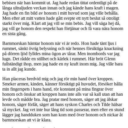
bebisen när han kommit ut. Jag hade redan tittat ordentligt på de
långa ultraljuden veckan innan och jag kände hans kraft i magen.
Jag hade en fin bild av honom i mitt huvud som jag ville behålla.
Men efter att mitt vatten hade gått svepte ett nytt beslut så otroligt
starkt över mig. Klart att jag vill se min bebis. Jag vill säga hej då,
jag vill ge honom den respekt han förtjänar och få vara nära honom
en sista gång.
Barnmorskan hämtar honom när vi är redo. Hon hade tänt ljus i
rummet, sänkt övrig belysning och när hennes försiktiga knackning
på dörren ljöd fylldes mina ögon av tårar. Men inombords var jag
lugn. Det rådde en stillhet och kärlek i rummet. Här bröt Glenn
fullständigt ihop, men jag hade en ny kraft inom mig. Jag ville bara
ta in allt jag kunde.
Han placeras bredvid mig och jag rör min hand över kroppen.
Smeker armen, kinden, känner försiktigt på huvudet, försöker hålla
min fingerspets i hans hand, rör konstant på mina fingrar över
honom och önskar att kroppen hans inte alls var så kall utan att han
levde och mådde bra. Jag pratar med honom, säger att jag älskar
honom, säger förlåt, säger att hans syskon Charles och Tilde hälsar
så mycket. Jag vet inte hur lång tid som passerar, men efter en stund
lägger jag handduken som han kom med över honom och nickar åt
barnmorskan att vi är klara.