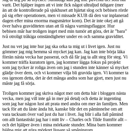
varit. Det hjälper ingen att vi inte fick något ultraljud tidigare (mer
än att de kontrollerade på sjukhuset att hjärtat slog och bebisen rörde
på sig efter operationen, men vi missade KUB då den var inplanerad
dagen efter mina enorma magsmärtor kom). Det är inte okej att gå
över halva graviditeten utan att få några varningsflaggor. Hur
bebisen mår har troligen inget med min tumör att göra, det är ”bara”
två otroligt tråkiga omständigheter under en och samma graviditet.
Just nu vet jag inte hur jag ska orka ta mig ut i livet igen. Just nu
gömmer jag mig hemma så mycket jag kan. Jag kan inte börja läka
förrän nästa vecka har passerat, och då får jag ta allt steg för steg. Vi
kommer träffa kuratorn igen, jag kommer lägga fokus på projekt
som jag tycker är roliga även om jag i stunden inte känner så mycket
glädje över dem, och vi kommer vilja bli gravida igen. Vi kommer ta
oss igenom detta, det är det många andra som har gjort, men just nu
måste jag få sörja.
Troligen kommer jag skriva något mer om detta här i bloggen nästa
vecka, men jag vill inte gå in mer på detalj och detta är ingenting
som jag har någon lust att prata med andra om mer än familjen. Men
tack för att du läste ända hit, kanske blir det en påminnelse om att
vara tacksam över vad just du har i livet. Jag blir i alla fall påmind
om allt fantastiskt jag har i mitt liv – Charles och Tilde framför allt –
och det hjälper även i mina mörkaste stunder. Mina barn kommer
hjälpa mig att göra mörkret ljusare så småningom.