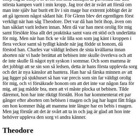
största kampen varit i min kropp. Jag tror det är svårt att förstå om
man inte själv har burit ett liv i sin mage hur extremt jobbigt det är
att gå igenom något sådant här. För Glenn blev det egentligen först
verkligt när han såg Theodore. Det var då han bröt ihop, även om
han såklart varit ledsen innan. Men då var han mest orolig för mig
samt försökte lösa allt det praktiska samt vara ett stöd och underlätta
för mig. Men när han fick se vår lilla son som jag känt i kroppen i
flera veckor samt så tydligt kände när jag födde ut honom, då
förstod han. Charles var väldigt ledsen de sista kvällarna innan
aborten när vi hade berättat att bebisen inte skulle överleva och att
de inte skulle få något nytt syskon i sommar. Och som mamma är
det jobbigt att se sin son så ledsen, detta är hans första upplevda sorg
och det är nya känslor att hantera. Han har så färska minnen av att
jag ligger på sjukhuset så han var precis som sin far väldigt orolig
för mig, och vi försäkrade honom om att det inte var någon fara för
mig, att jag mådde bra, men att vi måste plocka ut bebisen. Tilde
däremot, hon har inte riktigt förstått. Hon har kommenterat ett par
gånger efter aborten om bebisen i magen och jag har lugnt fått fråga
om hon kommer ihåg att mamma inte längre har en bebis i magen.
Men jag förstår att det är svårt att ta in och jag är glad att hon inte
behöver uppleva den sorg vi andra känner.
Theodore