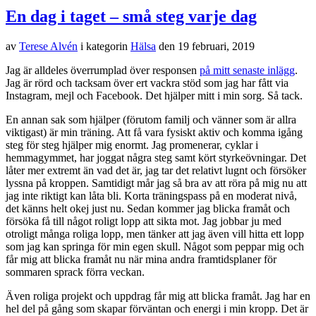
En dag i taget – små steg varje dag
av
Terese Alvén
i kategorin
Hälsa
den
19 februari, 2019
Jag är alldeles överrumplad över responsen
på mitt senaste inlägg
.
Jag är rörd och tacksam över ert vackra stöd som jag har fått via
Instagram, mejl och Facebook. Det hjälper mitt i min sorg. Så tack.
En annan sak som hjälper (förutom familj och vänner som är allra
viktigast) är min träning. Att få vara fysiskt aktiv och komma igång
steg för steg hjälper mig enormt. Jag promenerar, cyklar i
hemmagymmet, har joggat några steg samt kört styrkeövningar. Det
låter mer extremt än vad det är, jag tar det relativt lugnt och försöker
lyssna på kroppen. Samtidigt mår jag så bra av att röra på mig nu att
jag inte riktigt kan låta bli. Korta träningspass på en moderat nivå,
det känns helt okej just nu. Sedan kommer jag blicka framåt och
försöka få till något roligt lopp att sikta mot. Jag jobbar ju med
otroligt många roliga lopp, men tänker att jag även vill hitta ett lopp
som jag kan springa för min egen skull. Något som peppar mig och
får mig att blicka framåt nu när mina andra framtidsplaner för
sommaren sprack förra veckan.
Även roliga projekt och uppdrag får mig att blicka framåt. Jag har en
hel del på gång som skapar förväntan och energi i min kropp. Det är