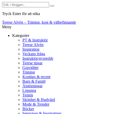
Tryck Enter för att söka
Terese Alvén – Träning, kost & välbefinnande
Meny
Kategorier
PT & Instruktör
Terese Alvén
Inspiration
Veckans fråga
Instruktör/gymjobb
Terese tipsar
Graviditet
Träning
Kosttips & recept
Barn & Familj
Ätstörningar
Löpning
Tennis
Skönhet & Hudvård
Mode & Trender
Böcker
Intervjuer & Inspiratörer