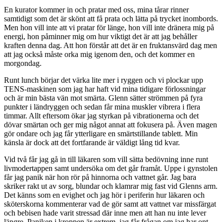
En kurator kommer in och pratar med oss, mina tårar rinner
samtidigt som det är skönt att få prata och lätta på trycket inombords.
Men hon vill inte att vi pratar för länge, hon vill inte dränera mig på
energi, hon påminner mig om hur viktigt det är att jag behåller
kraften denna dag. Att hon förstår att det är en fruktansvärd dag men
att jag också måste orka mig igenom den, och det kommer en
morgondag.
Runt lunch börjar det värka lite mer i ryggen och vi plockar upp
TENS-maskinen som jag har haft vid mina tidigare förlossningar
och är min bästa vän mot smärta. Glenn sätter strömmen på fyra
punkter i ländryggen och sedan får mina muskler vibrera i flera
timmar. Allt eftersom ökar jag styrkan på vibrationerna och det
dövar smärtan och ger mig något annat att fokusera på. Även magen
gör ondare och jag får ytterligare en smärtstillande tablett. Min
känsla är dock att det fortfarande är väldigt lång tid kvar.
Vid två får jag gå in till läkaren som vill sätta bedövning inne runt
livmodertappen samt undersöka om det går framåt. Uppe i gynstolen
får jag panik när hon rör på hinnorna och vattnet går. Jag bara
skriker rakt ut av sorg, blundar och klamrar mig fast vid Glenns arm.
Det känns som en evighet och jag hör i periferin hur läkaren och
sköterskorna kommenterar vad de gör samt att vattnet var missfärgat
och bebisen hade varit stressad där inne men att han nu inte lever
längre. Paniken i kroppen är extrem, jag får frågan om jag har ont,