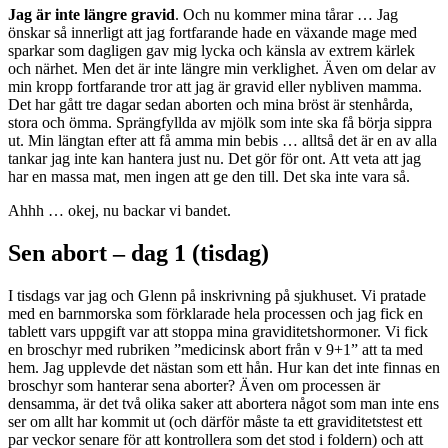
Jag är inte längre gravid
. Och nu kommer mina tårar … Jag
önskar så innerligt att jag fortfarande hade en växande mage med
sparkar som dagligen gav mig lycka och känsla av extrem kärlek
och närhet. Men det är inte längre min verklighet. Även om delar av
min kropp fortfarande tror att jag är gravid eller nybliven mamma.
Det har gått tre dagar sedan aborten och mina bröst är stenhårda,
stora och ömma. Sprängfyllda av mjölk som inte ska få börja sippra
ut. Min längtan efter att få amma min bebis … alltså det är en av alla
tankar jag inte kan hantera just nu. Det gör för ont. Att veta att jag
har en massa mat, men ingen att ge den till. Det ska inte vara så.
Ahhh … okej, nu backar vi bandet.
Sen abort – dag 1 (tisdag)
I tisdags var jag och Glenn på inskrivning på sjukhuset. Vi pratade
med en barnmorska som förklarade hela processen och jag fick en
tablett vars uppgift var att stoppa mina graviditetshormoner. Vi fick
en broschyr med rubriken ”medicinsk abort från v 9+1” att ta med
hem. Jag upplevde det nästan som ett hån. Hur kan det inte finnas en
broschyr som hanterar sena aborter? Även om processen är
densamma, är det två olika saker att abortera något som man inte ens
ser om allt har kommit ut (och därför måste ta ett graviditetstest ett
par veckor senare för att kontrollera som det stod i foldern) och att