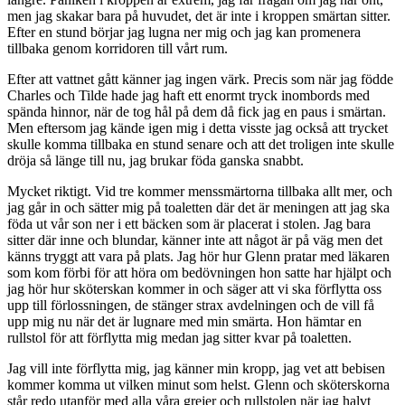
men jag skakar bara på huvudet, det är inte i kroppen smärtan sitter.
Efter en stund börjar jag lugna ner mig och jag kan promenera
tillbaka genom korridoren till vårt rum.
Efter att vattnet gått känner jag ingen värk. Precis som när jag födde
Charles och Tilde hade jag haft ett enormt tryck inombords med
spända hinnor, när de tog hål på dem då fick jag en paus i smärtan.
Men eftersom jag kände igen mig i detta visste jag också att trycket
skulle komma tillbaka en stund senare och att det troligen inte skulle
dröja så länge till nu, jag brukar föda ganska snabbt.
Mycket riktigt. Vid tre kommer menssmärtorna tillbaka allt mer, och
jag går in och sätter mig på toaletten där det är meningen att jag ska
föda ut vår son ner i ett bäcken som är placerat i stolen. Jag bara
sitter där inne och blundar, känner inte att något är på väg men det
känns tryggt att vara på plats. Jag hör hur Glenn pratar med läkaren
som kom förbi för att höra om bedövningen hon satte har hjälpt och
jag hör hur sköterskan kommer in och säger att vi ska förflytta oss
upp till förlossningen, de stänger strax avdelningen och de vill få
upp mig nu när det är lugnare med min smärta. Hon hämtar en
rullstol för att förflytta mig medan jag sitter kvar på toaletten.
Jag vill inte förflytta mig, jag känner min kropp, jag vet att bebisen
kommer komma ut vilken minut som helst. Glenn och sköterskorna
står redo utanför med alla våra grejer och rullstolen när jag halvt