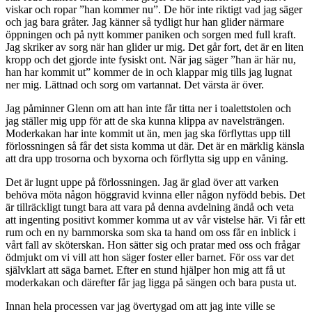
viskar och ropar ”han kommer nu”. De hör inte riktigt vad jag säger
och jag bara gråter. Jag känner så tydligt hur han glider närmare
öppningen och på nytt kommer paniken och sorgen med full kraft.
Jag skriker av sorg när han glider ur mig. Det går fort, det är en liten
kropp och det gjorde inte fysiskt ont. När jag säger ”han är här nu,
han har kommit ut” kommer de in och klappar mig tills jag lugnat
ner mig. Lättnad och sorg om vartannat. Det värsta är över.
Jag påminner Glenn om att han inte får titta ner i toalettstolen och
jag ställer mig upp för att de ska kunna klippa av navelsträngen.
Moderkakan har inte kommit ut än, men jag ska förflyttas upp till
förlossningen så får det sista komma ut där. Det är en märklig känsla
att dra upp trosorna och byxorna och förflytta sig upp en våning.
Det är lugnt uppe på förlossningen. Jag är glad över att varken
behöva möta någon höggravid kvinna eller någon nyfödd bebis. Det
är tillräckligt tungt bara att vara på denna avdelning ändå och veta
att ingenting positivt kommer komma ut av vår vistelse här. Vi får ett
rum och en ny barnmorska som ska ta hand om oss får en inblick i
vårt fall av sköterskan. Hon sätter sig och pratar med oss och frågar
ödmjukt om vi vill att hon säger foster eller barnet. För oss var det
självklart att säga barnet. Efter en stund hjälper hon mig att få ut
moderkakan och därefter får jag ligga på sängen och bara pusta ut.
Innan hela processen var jag övertygad om att jag inte ville se