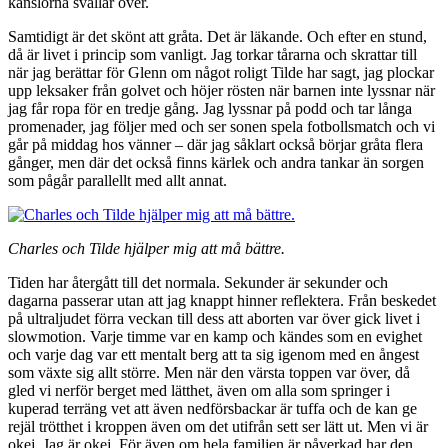
känslorna svallar över.
Samtidigt är det skönt att gråta. Det är läkande. Och efter en stund,
då är livet i princip som vanligt. Jag torkar tårarna och skrattar till
när jag berättar för Glenn om något roligt Tilde har sagt, jag plockar
upp leksaker från golvet och höjer rösten när barnen inte lyssnar när
jag får ropa för en tredje gång. Jag lyssnar på podd och tar långa
promenader, jag följer med och ser sonen spela fotbollsmatch och vi
går på middag hos vänner – där jag såklart också börjar gråta flera
gånger, men där det också finns kärlek och andra tankar än sorgen
som pågår parallellt med allt annat.
Charles och Tilde hjälper mig att må bättre.
Tiden har återgått till det normala. Sekunder är sekunder och
dagarna passerar utan att jag knappt hinner reflektera. Från beskedet
på ultraljudet förra veckan till dess att aborten var över gick livet i
slowmotion. Varje timme var en kamp och kändes som en evighet
och varje dag var ett mentalt berg att ta sig igenom med en ångest
som växte sig allt större. Men när den värsta toppen var över, då
gled vi nerför berget med lätthet, även om alla som springer i
kuperad terräng vet att även nedförsbackar är tuffa och de kan ge
rejäl trötthet i kroppen även om det utifrån sett ser lätt ut. Men vi är
okej. Jag är okej. För även om hela familjen är påverkad har den