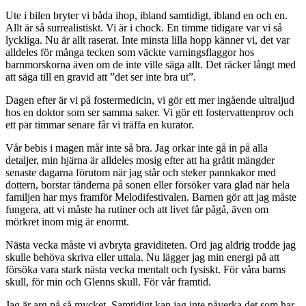
Ute i bilen bryter vi båda ihop, ibland samtidigt, ibland en och en.
Allt är så surrealistiskt. Vi är i chock. En timme tidigare var vi så
lyckliga. Nu är allt raserat. Inte minsta lilla hopp känner vi, det var
alldeles för många tecken som väckte varningsflaggor hos
barnmorskorna även om de inte ville säga allt. Det räcker långt med
att säga till en gravid att ”det ser inte bra ut”.
Dagen efter är vi på fostermedicin, vi gör ett mer ingående ultraljud
hos en doktor som ser samma saker. Vi gör ett fostervattenprov och
ett par timmar senare får vi träffa en kurator.
Vår bebis i magen mår inte så bra. Jag orkar inte gå in på alla
detaljer, min hjärna är alldeles mosig efter att ha gråtit mängder
senaste dagarna förutom när jag står och steker pannkakor med
dottern, borstar tänderna på sonen eller försöker vara glad när hela
familjen har mys framför Melodifestivalen. Barnen gör att jag måste
fungera, att vi måste ha rutiner och att livet får pågå, även om
mörkret inom mig är enormt.
Nästa vecka måste vi avbryta graviditeten. Ord jag aldrig trodde jag
skulle behöva skriva eller uttala. Nu lägger jag min energi på att
försöka vara stark nästa vecka mentalt och fysiskt. För våra barns
skull, för min och Glenns skull. För vår framtid.
Jag är arg på så mycket. Samtidigt kan jag inte påverka det som har