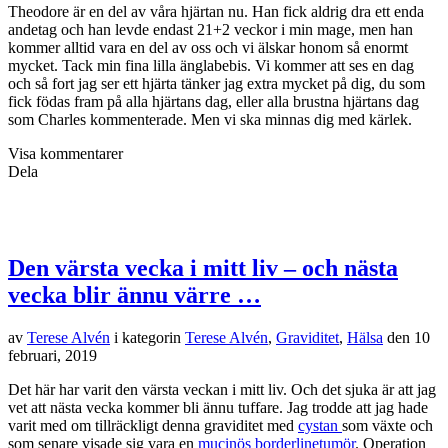
Theodore är en del av våra hjärtan nu. Han fick aldrig dra ett enda
andetag och han levde endast 21+2 veckor i min mage, men han
kommer alltid vara en del av oss och vi älskar honom så enormt
mycket. Tack min fina lilla änglabebis. Vi kommer att ses en dag
och så fort jag ser ett hjärta tänker jag extra mycket på dig, du som
fick födas fram på alla hjärtans dag, eller alla brustna hjärtans dag
som Charles kommenterade. Men vi ska minnas dig med kärlek.
Visa kommentarer
Dela
Den värsta vecka i mitt liv – och nästa
vecka blir ännu värre …
av
Terese Alvén
i kategorin
Terese Alvén
,
Graviditet
,
Hälsa
den
10
februari, 2019
Det här har varit den värsta veckan i mitt liv. Och det sjuka är att jag
vet att nästa vecka kommer bli ännu tuffare. Jag trodde att jag hade
varit med om tillräckligt denna graviditet med
cystan
som växte och
som senare visade sig vara en
mucinös borderlinetumör
. Operation