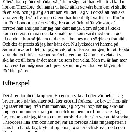
Efteråt bara gråter vi båda två. Glenn säger att han vill att vi kallar
honom Theodore, det namn vi hade tänkt ge vårt barn om vi skulle
få en son, och jag är glad att han vill det. Jag vill också att han ska
vara verklig i våra liv, men Glenn har inte riktigt varit där – förrän
nu. För honom var det väldigt bra att vi fick träffa vår son, då
förstod han äntligen hur jag har känt länge. Som någon så klokt
kommenterat i mina sociala kanaler och som varit med om något
liknande – hon sörjde en närhet och hennes man sörjde en framtid.
Och det är precis så jag har känt det. Nu lyckades vi hamna på
samma nivå och det tror jag är viktigt för fortsättningen, för att förstå
varandra och trösta varandra. Och även om Glenn har velat att vi
ska ha ett till barn är det mest jag som har velat. Men nu är han mer
motiverad än någonsin och precis som mig vill han verkligen bli
förälder på nytt.
Efterspel
Det är en tomhet i kroppen. En enorm saknad efter vår bebis. Jag
bryter ihop när jag sitter och äter gröt till frukost, jag bryter ihop när
jag läser ett mejl från min mamma, jag bryter ihop när jag skrollar
mig igenom underbara hjärtan och kommentarer från läsare. Jag
bryter ihop när jag får upp en minnesbild av hur det var att få smeka
Theodores lilla arm och hur det var att försöka hålla fingerspetsen i
hans lilla hand. Jag bryter ihop bara jag sitter och skriver detta och