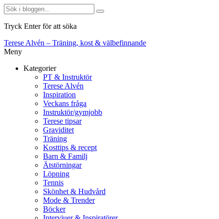
Tryck Enter för att söka
Terese Alvén – Träning, kost & välbefinnande
Meny
Kategorier
PT & Instruktör
Terese Alvén
Inspiration
Veckans fråga
Instruktör/gymjobb
Terese tipsar
Graviditet
Träning
Kosttips & recept
Barn & Familj
Ätstörningar
Löpning
Tennis
Skönhet & Hudvård
Mode & Trender
Böcker
Intervjuer & Inspiratörer