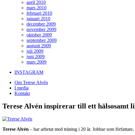
april 2010
mars 2010
februari 2010
januari 2010
december 2009
november 2009
oktober 2009
september 2009
augusti 2009
juli 2009
juni 2009
mars 2009
INSTAGRAM
Om Terese Alvén
I media
Kontakt
Terese Alvén inspirerar till ett
hälsosamt l
Terese Alvén
– har arbetat med träning i 20 år. Jobbar som författare