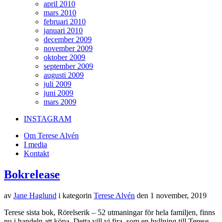
april 2010
mars 2010
februari 2010
januari 2010
december 2009
november 2009
oktober 2009
september 2009
augusti 2009
juli 2009
juni 2009
mars 2009
INSTAGRAM
Om Terese Alvén
I media
Kontakt
Bokrelease
av
Jane Haglund
i kategorin
Terese Alvén
den
1 november, 2019
Terese sista bok, Rörelserik – 52 utmaningar för hela familjen, finns
nu i handeln att köpa. Detta vill vi fira, som en hyllning till Terese