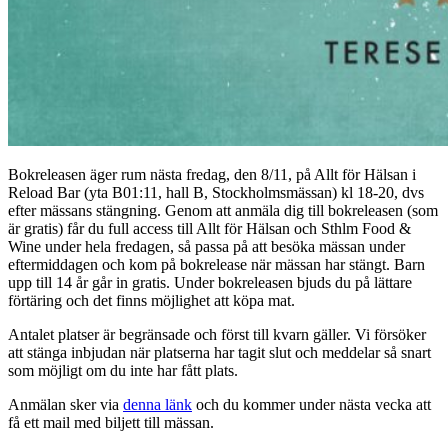
Bokreleasen äger rum nästa fredag, den 8/11, på Allt för Hälsan i
Reload Bar (yta B01:11, hall B, Stockholmsmässan) kl 18-20, dvs
efter mässans stängning. Genom att anmäla dig till bokreleasen (som
är gratis) får du full access till Allt för Hälsan och Sthlm Food &
Wine under hela fredagen, så passa på att besöka mässan under
eftermiddagen och kom på bokrelease när mässan har stängt. Barn
upp till 14 år går in gratis. Under bokreleasen bjuds du på lättare
förtäring och det finns möjlighet att köpa mat.
Antalet platser är begränsade och först till kvarn gäller. Vi försöker
att stänga inbjudan när platserna har tagit slut och meddelar så snart
som möjligt om du inte har fått plats.
Anmälan sker via
denna länk
och du kommer under nästa vecka att
få ett mail med biljett till mässan.