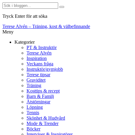
Tryck Enter för att söka
Terese Alvén – Träning, kost & välbefinnande
Meny
Kategorier
PT & Instruktör
Terese Alvén
Inspiration
Veckans fråga
Instruktör/gymjobb
Terese tipsar
Graviditet
Träning
Kosttips & recept
Barn & Familj
Ätstörningar
Löpning
Tennis
Skönhet & Hudvård
Mode & Trender
Böcker
Intervjuer & Inspiratörer