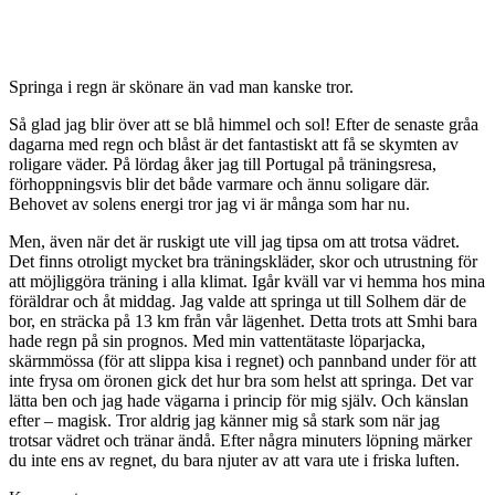
Springa i regn är skönare än vad man kanske tror.
Så glad jag blir över att se blå himmel och sol! Efter de senaste gråa
dagarna med regn och blåst är det fantastiskt att få se skymten av
roligare väder. På lördag åker jag till Portugal på träningsresa,
förhoppningsvis blir det både varmare och ännu soligare där.
Behovet av solens energi tror jag vi är många som har nu.
Men, även när det är ruskigt ute vill jag tipsa om att trotsa vädret.
Det finns otroligt mycket bra träningskläder, skor och utrustning för
att möjliggöra träning i alla klimat. Igår kväll var vi hemma hos mina
föräldrar och åt middag. Jag valde att springa ut till Solhem där de
bor, en sträcka på 13 km från vår lägenhet. Detta trots att Smhi bara
hade regn på sin prognos. Med min vattentätaste löparjacka,
skärmmössa (för att slippa kisa i regnet) och pannband under för att
inte frysa om öronen gick det hur bra som helst att springa. Det var
lätta ben och jag hade vägarna i princip för mig själv. Och känslan
efter – magisk. Tror aldrig jag känner mig så stark som när jag
trotsar vädret och tränar ändå. Efter några minuters löpning märker
du inte ens av regnet, du bara njuter av att vara ute i friska luften.