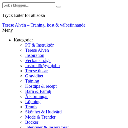
Tryck Enter för att söka
Terese Alvén – Träning, kost & välbefinnande
Meny
Kategorier
PT & Instruktör
Terese Alvén
Inspiration
Veckans fråga
Instruktör/gymjobb
Terese tipsar
Graviditet
Träning
Kosttips & recept
Barn & Familj
Ätstörningar
Löpning
Tennis
Skönhet & Hudvård
Mode & Trender
Böcker
Intervjuer & Inspiratörer