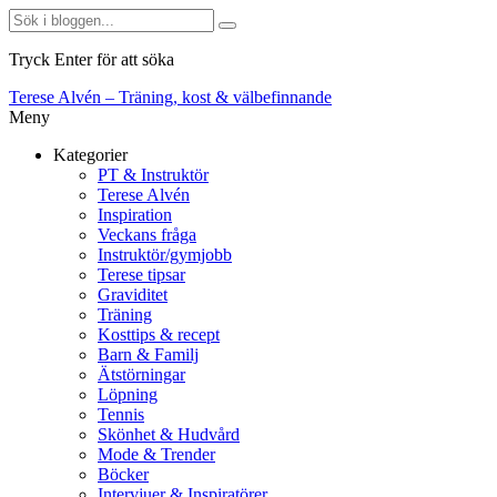
Tryck Enter för att söka
Terese Alvén – Träning, kost & välbefinnande
Meny
Kategorier
PT & Instruktör
Terese Alvén
Inspiration
Veckans fråga
Instruktör/gymjobb
Terese tipsar
Graviditet
Träning
Kosttips & recept
Barn & Familj
Ätstörningar
Löpning
Tennis
Skönhet & Hudvård
Mode & Trender
Böcker
Intervjuer & Inspiratörer