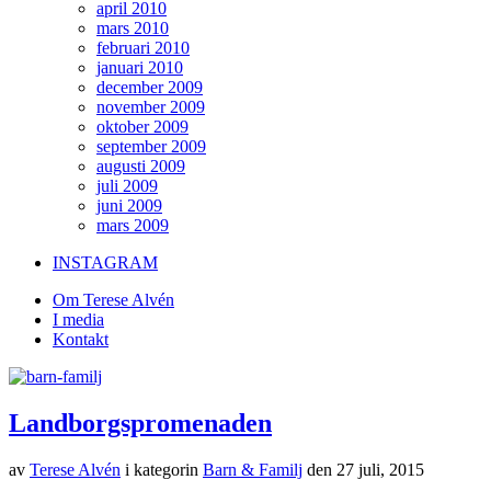
april 2010
mars 2010
februari 2010
januari 2010
december 2009
november 2009
oktober 2009
september 2009
augusti 2009
juli 2009
juni 2009
mars 2009
INSTAGRAM
Om Terese Alvén
I media
Kontakt
Landborgspromenaden
av
Terese Alvén
i kategorin
Barn & Familj
den
27 juli, 2015