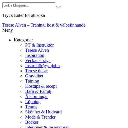
Tryck Enter för att söka
Terese Alvén – Träning, kost & välbefinnande
Meny
Kategorier
PT & Instruktör
Terese Alvén
Inspiration
Veckans fråga
Instruktör/gymjobb
Terese tipsar
Graviditet
Träning
Kosttips & recept
Barn & Familj
Ätstörningar
Löpning
Tennis
Skönhet & Hudvård
Mode & Trender
Böcker
Intervjuer & Inspiratörer