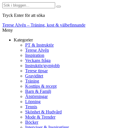
Tryck Enter för att söka
Terese Alvén – Träning, kost & välbefinnande
Meny
Kategorier
PT & Instruktör
Terese Alvén
Inspiration
Veckans fråga
Instruktör/gymjobb
Terese tipsar
Graviditet
Träning
Kosttips & recept
Barn & Familj
Ätstörningar
Löpning
Tennis
Skönhet & Hudvård
Mode & Trender
Böcker
Intervjuer & Inspiratörer