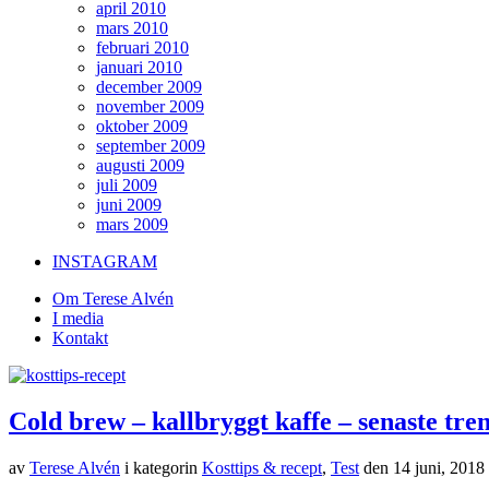
april 2010
mars 2010
februari 2010
januari 2010
december 2009
november 2009
oktober 2009
september 2009
augusti 2009
juli 2009
juni 2009
mars 2009
INSTAGRAM
Om Terese Alvén
I media
Kontakt
Cold brew – kallbryggt kaffe – senaste t
av
Terese Alvén
i kategorin
Kosttips & recept
,
Test
den
14 juni, 2018