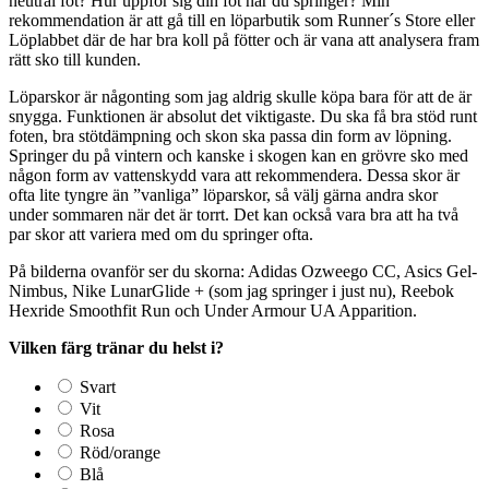
neutral fot? Hur uppför sig din fot när du springer? Min
rekommendation är att gå till en löparbutik som Runner´s Store eller
Löplabbet där de har bra koll på fötter och är vana att analysera fram
rätt sko till kunden.
Löparskor är någonting som jag aldrig skulle köpa bara för att de är
snygga. Funktionen är absolut det viktigaste. Du ska få bra stöd runt
foten, bra stötdämpning och skon ska passa din form av löpning.
Springer du på vintern och kanske i skogen kan en grövre sko med
någon form av vattenskydd vara att rekommendera. Dessa skor är
ofta lite tyngre än ”vanliga” löparskor, så välj gärna andra skor
under sommaren när det är torrt. Det kan också vara bra att ha två
par skor att variera med om du springer ofta.
På bilderna ovanför ser du skorna: Adidas Ozweego CC, Asics Gel-
Nimbus, Nike LunarGlide + (som jag springer i just nu), Reebok
Hexride Smoothfit Run och Under Armour UA Apparition.
Vilken färg tränar du helst i?
Svart
Vit
Rosa
Röd/orange
Blå