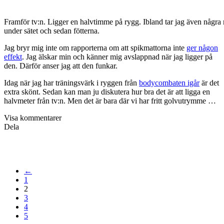
Framför tv:n. Ligger en halvtimme på rygg. Ibland tar jag även några
under sätet och sedan fötterna.
Jag bryr mig inte om rapporterna om att spikmattorna inte
ger någon
effekt
. Jag älskar min och känner mig avslappnad när jag ligger på
den. Därför anser jag att den funkar.
Idag när jag har träningsvärk i ryggen från
bodycombaten igår
är det
extra skönt. Sedan kan man ju diskutera hur bra det är att ligga en
halvmeter från tv:n. Men det är bara där vi har fritt golvutrymme …
Visa kommentarer
Dela
←
1
2
3
4
5