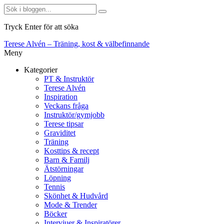
Tryck Enter för att söka
Terese Alvén – Träning, kost & välbefinnande
Meny
Kategorier
PT & Instruktör
Terese Alvén
Inspiration
Veckans fråga
Instruktör/gymjobb
Terese tipsar
Graviditet
Träning
Kosttips & recept
Barn & Familj
Ätstörningar
Löpning
Tennis
Skönhet & Hudvård
Mode & Trender
Böcker
Intervjuer & Inspiratörer