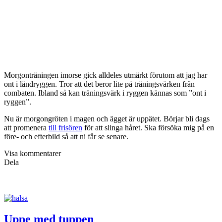
Morgonträningen imorse gick alldeles utmärkt förutom att jag har
ont i ländryggen. Tror att det beror lite på träningsvärken från
combaten. Ibland så kan träningsvärk i ryggen kännas som ”ont i
ryggen”.
Nu är morgongröten i magen och ägget är uppätet. Börjar bli dags
att promenera
till frisören
för att slinga håret. Ska försöka mig på en
före- och efterbild så att ni får se senare.
Visa kommentarer
Dela
Uppe med tuppen