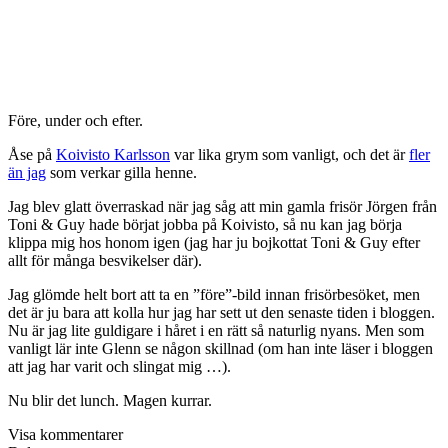
Före, under och efter.
Åse på
Koivisto Karlsson
var lika grym som vanligt, och det är
fler
än jag
som verkar gilla henne.
Jag blev glatt överraskad när jag såg att min gamla frisör Jörgen från
Toni & Guy hade börjat jobba på Koivisto, så nu kan jag börja
klippa mig hos honom igen (jag har ju bojkottat Toni & Guy efter
allt för många besvikelser där).
Jag glömde helt bort att ta en ”före”-bild innan frisörbesöket, men
det är ju bara att kolla hur jag har sett ut den senaste tiden i bloggen.
Nu är jag lite guldigare i håret i en rätt så naturlig nyans. Men som
vanligt lär inte Glenn se någon skillnad (om han inte läser i bloggen
att jag har varit och slingat mig …).
Nu blir det lunch. Magen kurrar.
Visa kommentarer