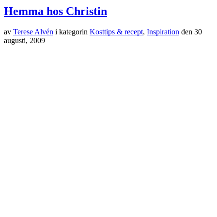
Hemma hos Christin
av
Terese Alvén
i kategorin
Kosttips & recept
,
Inspiration
den
30
augusti, 2009