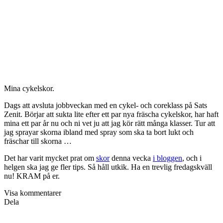
Mina cykelskor.
Dags att avsluta jobbveckan med en cykel- och coreklass på Sats
Zenit. Börjar att sukta lite efter ett par nya fräscha cykelskor, har haft
mina ett par år nu och ni vet ju att jag kör rätt många klasser. Tur att
jag sprayar skorna ibland med spray som ska ta bort lukt och
fräschar till skorna …
Det har varit mycket prat om
skor
denna vecka
i bloggen
, och i
helgen ska jag ge fler tips. Så håll utkik. Ha en trevlig fredagskväll
nu! KRAM på er.
Visa kommentarer
Dela