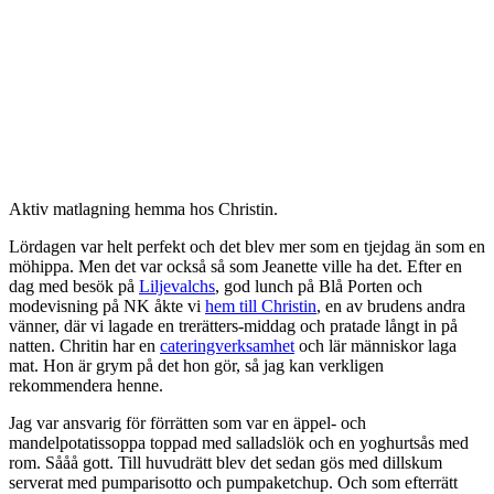
Aktiv matlagning hemma hos Christin.
Lördagen var helt perfekt och det blev mer som en tjejdag än som en
möhippa. Men det var också så som Jeanette ville ha det. Efter en
dag med besök på
Liljevalchs
, god lunch på Blå Porten och
modevisning på NK åkte vi
hem till Christin
, en av brudens andra
vänner, där vi lagade en trerätters-middag och pratade långt in på
natten. Chritin har en
cateringverksamhet
och lär människor laga
mat. Hon är grym på det hon gör, så jag kan verkligen
rekommendera henne.
Jag var ansvarig för förrätten som var en äppel- och
mandelpotatissoppa toppad med salladslök och en yoghurtsås med
rom. Sååå gott. Till huvudrätt blev det sedan gös med dillskum
serverat med pumparisotto och pumpaketchup. Och som efterrätt