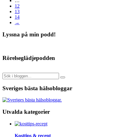
…
12
13
14
→
Lyssna på min podd!
Rörelseglädjepodden
Sveriges bästa hälsobloggar
Utvalda kategorier
Kosttips & recept