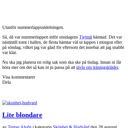
Utanför nummerlappsutdelningen.
Så, då var nummerlappen inför söndagens
Tjejmil
hämtad. Det var
nästintill tomt i hallen, de flesta hämtar väl ut lappen i morgon eller
på söndag, vilket jag var glad för eftersom det innebar att jag snabbt
var klar.
Nu ska jag planera en rolig sak som ska ske på tisdag. Innan ni får
höra mer om det så kan ni ju passa på att
tävla om träningskläder
.
Visa kommentarer
Dela
Lite blondare
av
Terese Alvén
i kategorin
Skönhet & Hudvård
den
28 augusti,