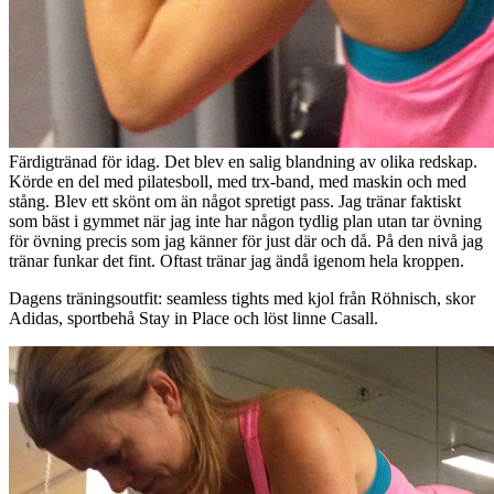
Visa kommentarer
Dela
Redo för parträning i gymmet
av
Terese Alvén
i kategorin
Träning
den
20 oktober, 2012
Efter frukost och en snabbläddring genom Fitness Magazine som
damp ner i brevlådan igår är jag nu träningsklädd och redo för
gymmet. Idag blir det extra lyxigt då jag och Glenn ska få träna
tillsammans eftersom farmor och farfar ska passa Charles en timme.