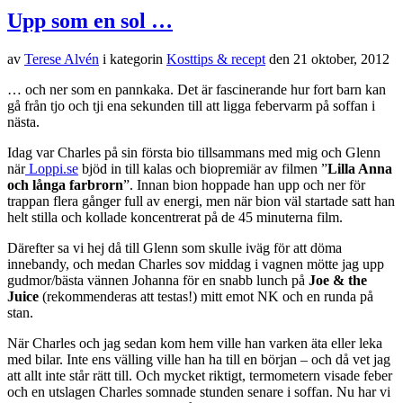
Upp som en sol …
av
Terese Alvén
i kategorin
Kosttips & recept
den
21 oktober, 2012
… och ner som en pannkaka. Det är fascinerande hur fort barn kan
gå från tjo och tji ena sekunden till att ligga febervarm på soffan i
nästa.
Idag var Charles på sin första bio tillsammans med mig och Glenn
när
Loppi.se
bjöd in till kalas och biopremiär av filmen ”
Lilla Anna
och långa farbrorn
”. Innan bion hoppade han upp och ner för
trappan flera gånger full av energi, men när bion väl startade satt han
helt stilla och kollade koncentrerat på de 45 minuterna film.
Därefter sa vi hej då till Glenn som skulle iväg för att döma
innebandy, och medan Charles sov middag i vagnen mötte jag upp
gudmor/bästa vännen Johanna för en snabb lunch på
Joe & the
Juice
(rekommenderas att testas!) mitt emot NK och en runda på
stan.
När Charles och jag sedan kom hem ville han varken äta eller leka
med bilar. Inte ens välling ville han ha till en början – och då vet jag
att allt inte står rätt till. Och mycket riktigt, termometern visade feber
och en utslagen Charles somnade stunden senare i soffan. Nu har vi