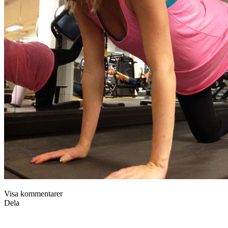
Kul att få sällskap då jag oftast styrketränar själv. Nu kan vi peppa
varandra, justera teknik och tipsa om olika övningar.
Visa kommentarer
Dela
Nytt spännande samarbete
av
Terese Alvén
i kategorin
Intervjuer & Inspiratörer
den
19 oktober,
2012
Glad ProViva shot och glad cappuccino på eftermiddagens möte på
ProVivas kontor.