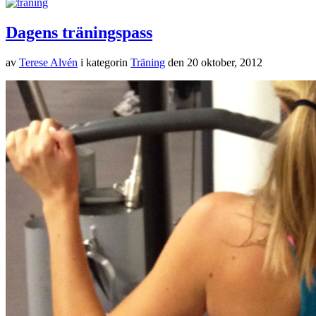
för övning precis som jag känner för just där och då. På den nivå jag
tränar funkar det fint. Oftast tränar jag ändå igenom hela kroppen.
Dagens träningsoutfit: seamless tights med kjol från Röhnisch, skor
Adidas, sportbehå Stay in Place och löst linne Casall.