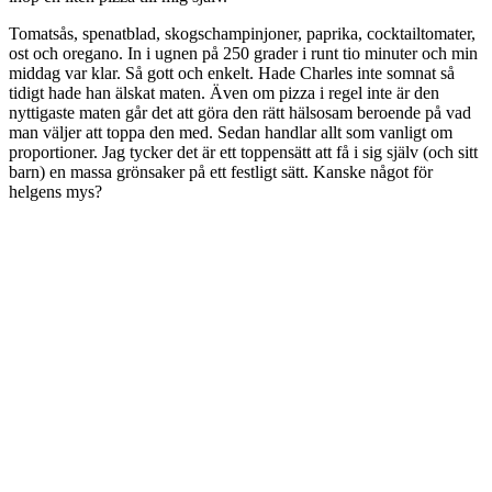
Sveriges bästa hälsobloggar
Utvalda kategorier
Kosttips & recept
Träning
Mode & Trender