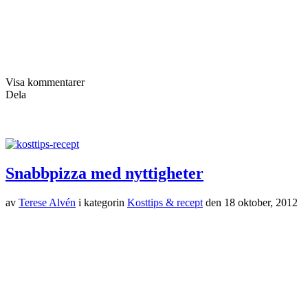
Igår kväll var Glenn iväg och dömde innebandy, Charles somnade
tidigt tack vare att han inte hade somnat på förskolan och jag hade
ingen ork att laga middag åt bara mig själv. Men så kom jag på att
jag hade tortillabröd (deras nya som är tjockare för att passa bra att
göra pizza på), som jag fick med mig hem i
Loppipåsen
på
Underbara Barn-mässan förra helgen. Därför slängde jag snabbt
ihop en liten pizza till mig själv.
Tomatsås, spenatblad, skogschampinjoner, paprika, cocktailtomater,
ost och oregano. In i ugnen på 250 grader i runt tio minuter och min
middag var klar. Så gott och enkelt. Hade Charles inte somnat så
tidigt hade han älskat maten. Även om pizza i regel inte är den
nyttigaste maten går det att göra den rätt hälsosam beroende på vad
man väljer att toppa den med. Sedan handlar allt som vanligt om
proportioner. Jag tycker det är ett toppensätt att få i sig själv (och sitt
barn) en massa grönsaker på ett festligt sätt. Kanske något för
helgens mys?
Efter tio minuter i ugnen.