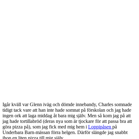
Visa kommentarer
Dela
←
1
2
3
4
5
6
7
8
9
→
Lyssna på min podd!
Rörelseglädjepodden