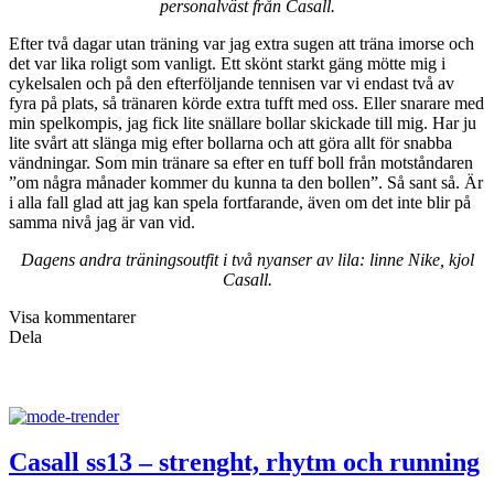
Bara genom att titta på färgskalan ovan blir jag sugen på Casalls vår-
och sommarkollektion 2013 vars målområden är strenght, rhytm och
running. Fin rosa som snyggt går att kombinera med härliga gråa
nyanser. Lägg även märke till de olika strukturerna i tygerna och
mönstret som anas på den gråa tröjan till vänster i bild.
Men det finns även andra färger i kollektionen, bland annat en gul
stark färg som jag upplevde hade en svag ton av grön i sig. Även
turkos/jade-grön är en färg som syns.