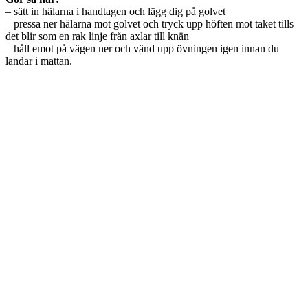
Snabbpizza med nyttigheter
av
Terese Alvén
i kategorin
Kosttips & recept
den
18 oktober, 2012