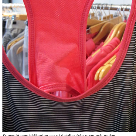
Och när vi är inne på tennis – gillar att Casall börjat med bollbyxor.
Jag har tidigare kommenterat att jag har saknat det i kollektionen.
Nu såg jag endast kortkorta byxor, hoppas att de även har något
längre, men jag såg inte det på klädställningen.
Skön träningströja med luva.
Dessa byxor blev inte så bra på min bild, men de väckte stort ”vill
ha”-begär när jag klämde och kände på dem.