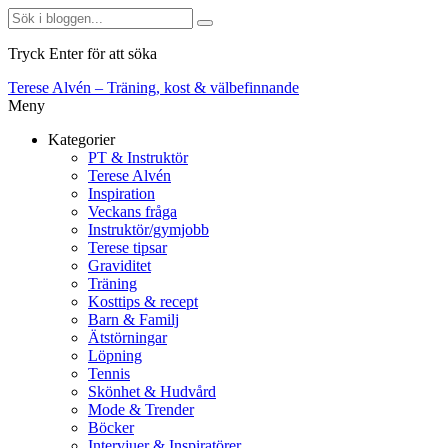
Tryck Enter för att söka
Terese Alvén – Träning, kost & välbefinnande
Meny
Kategorier
PT & Instruktör
Terese Alvén
Inspiration
Veckans fråga
Instruktör/gymjobb
Terese tipsar
Graviditet
Träning
Kosttips & recept
Barn & Familj
Ätstörningar
Löpning
Tennis
Skönhet & Hudvård
Mode & Trender
Böcker
Intervjuer & Inspiratörer