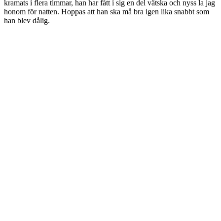
kramats i flera timmar, han har fått i sig en del vätska och nyss la jag
honom för natten. Hoppas att han ska må bra igen lika snabbt som
han blev dålig.
Visa kommentarer
Dela
Jogga lagom mycket
av
Terese Alvén
i kategorin
Löpning
den
21 oktober, 2012
Jag och familjen har myst runt frukostbordet, lekt med bilar och
kollat på Nyhetsmorgon denna söndagmorgon. Blev glad över
nyheten om
den danska studien
på 20 000 joggande motionärer som
precis publicerats där det visar sig att lagom är bäst. Enligt studien är
det bäst att jogga mellan en och två och en halv timme i veckan vid
tre olika tillfällen. Det kan förlänga livet med sex år.
Med det sagt är det fortfarande bra att utmana sig lite extra ibland –