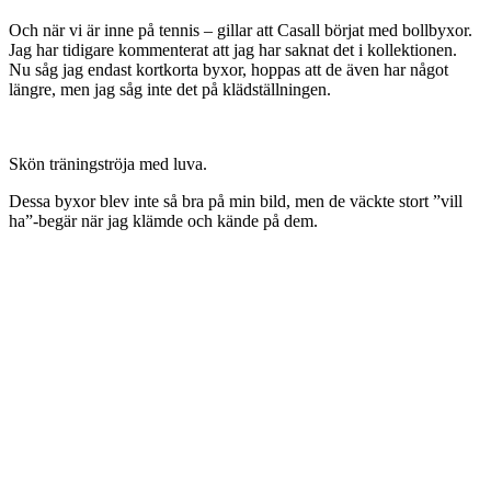
Avslutningsvis, snyggt mönster på yogamattan.