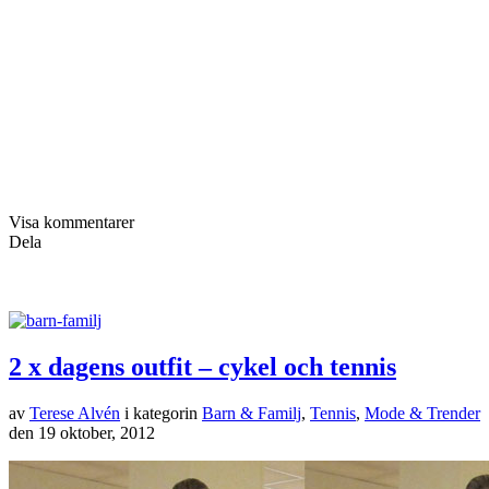
Dagens första träningsoutfit: linne, byxor Adidas, SATS
personalväst från Casall.
Efter två dagar utan träning var jag extra sugen att träna imorse och
det var lika roligt som vanligt. Ett skönt starkt gäng mötte mig i
cykelsalen och på den efterföljande tennisen var vi endast två av
fyra på plats, så tränaren körde extra tufft med oss. Eller snarare med
min spelkompis, jag fick lite snällare bollar skickade till mig. Har ju
lite svårt att slänga mig efter bollarna och att göra allt för snabba
vändningar. Som min tränare sa efter en tuff boll från motståndaren
”om några månader kommer du kunna ta den bollen”. Så sant så. Är
i alla fall glad att jag kan spela fortfarande, även om det inte blir på
samma nivå jag är van vid.