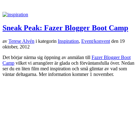
Dela
2 x dagens outfit – cykel och tennis
av
Terese Alvén
i kategorin
Barn & Familj
,
Tennis
,
Mode & Trender
den
19 oktober, 2012