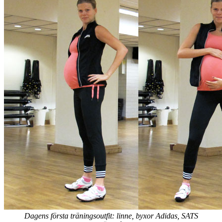
Dagens andra träningsoutfit i två nyanser av lila: linne Nike, kjol
Casall.
Visa kommentarer
Dela
Casall ss13 – strenght, rhytm och running
av
Terese Alvén
i kategorin
Mode & Trender
den
19 oktober, 2012