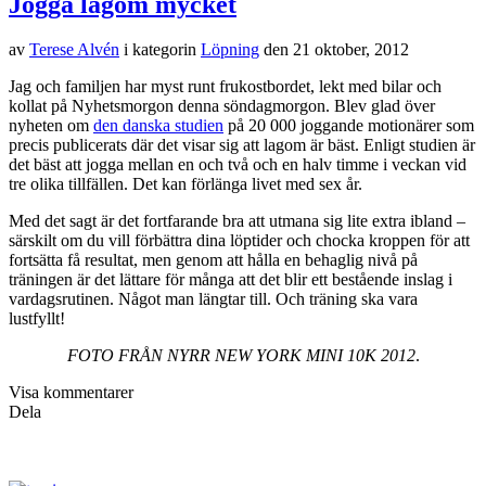
Färdigtränad för idag. Det blev en salig blandning av olika redskap.
Körde en del med pilatesboll, med trx-band, med maskin och med
stång. Blev ett skönt om än något spretigt pass. Jag tränar faktiskt
som bäst i gymmet när jag inte har någon tydlig plan utan tar övning