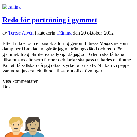
Innan fredagsmyset drar igång – tänkte börja med ett varmt bad! –
ska jag avslöja ett roligt samarbete som jag precis har ingått i. Från
och med årsskiftet kommer jag tillsammans med två andra profiler
inom hälsa bli ambassadörer för
ProViva
i en stor satsning som de
kommer göra. Jag och ProViva har liknande värderingar i mycket
och det känns roligt att vara en del av detta. Exakt hur samarbetet
kommer se ut blir tydligt i lanseringen i januari.
Nu blir det bad och middag med familjen!
Visa kommentarer
Dela
Sneak Peak: Fazer Blogger Boot Camp
av
Terese Alvén
i kategorin
Inspiration
,
Event/konvent
den
19
oktober, 2012
Det börjar närma sig öppning av anmälan till
Fazer Blogger Boot
Camp
vilket vi arrangörer är glada och förväntansfulla över. Nedan