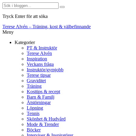
Tryck Enter för att söka
Terese Alvén – Träning, kost & välbefinnande
Meny
Kategorier
PT & Instruktör
Terese Alvén
Inspiration
Veckans fråga
Instruktör/gymjobb
Terese tipsar
Graviditet
Träning
Kosttips & recept
Barn & Familj
Ätstörningar
Löpning
Tennis
Skönhet & Hudvård
Mode & Trender
Böcker
Intervjuer & Inspiratörer