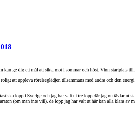
2018
 som kan ge dig ett mål att sikta mot i sommar och höst. Vinn startplat
 är roligt att uppleva rörelseglädjen tillsammans med andra och den energi
ka lopp i Sverige och jag har valt ut tre lopp där jag nu tävlar ut startp
araton (om man inte vill), de lopp jag har valt ut här kan alla klara av 