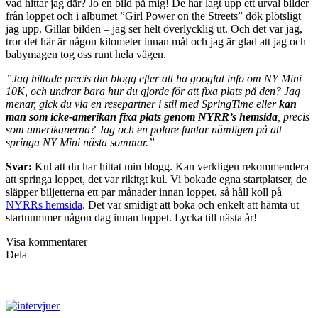
vad hittar jag där? Jo en bild på mig! De har lagt upp ett urval bilder
från loppet och i albumet ”Girl Power on the Streets” dök plötsligt
jag upp. Gillar bilden – jag ser helt överlycklig ut. Och det var jag,
tror det här är någon kilometer innan mål och jag är glad att jag och
babymagen tog oss runt hela vägen.
”Jag hittade precis din blogg efter att ha googlat info om NY Mini
10K, och undrar bara hur du gjorde för att fixa plats på den? Jag
menar, gick du via en resepartner i stil med SpringTime eller
kan
man som icke-amerikan fixa plats genom NYRR’s hemsida
, precis
som amerikanerna? Jag och en polare funtar nämligen på att
springa NY Mini nästa sommar.”
Svar:
Kul att du har hittat min blogg. Kan verkligen rekommendera
att springa loppet, det var rikitgt kul. Vi bokade egna startplatser, de
släpper biljetterna ett par månader innan loppet, så håll koll på
NYRRs hemsida
. Det var smidigt att boka och enkelt att hämta ut
startnummer någon dag innan loppet. Lycka till nästa år!
Visa kommentarer
Dela