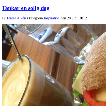
Tankar en solig dag
av
Terese Alvén
i kategorin
Inspiration
den
28 juni, 2012