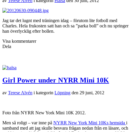
av
Terese Alvén
i kategorin
Hälsa
den
30 juni, 2012
Jag tar det lugnt med träningen idag – förutom lite fotboll med
Charles. Hela frukosten satt han och sa ”parka boll” och nu springer
han överlycklig efter bollen.
Visa kommentarer
Dela
Girl Power under NYRR Mini 10K
av
Terese Alvén
i kategorin
Löpning
den
29 juni, 2012
Foto från NYRR New York Mini 10K 2012.
Men så roligt – var inne på
NYRR New York Mini 10Ks hemsida
i
samband med att jag skulle besvara frågan nedan från en läsare, och