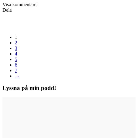
Visa kommentarer
Dela
1
2
3
4
5
6
7
→
Lyssna på min podd!