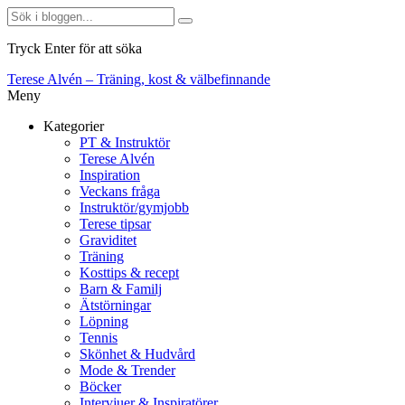
Tryck Enter för att söka
Terese Alvén – Träning, kost & välbefinnande
Meny
Kategorier
PT & Instruktör
Terese Alvén
Inspiration
Veckans fråga
Instruktör/gymjobb
Terese tipsar
Graviditet
Träning
Kosttips & recept
Barn & Familj
Ätstörningar
Löpning
Tennis
Skönhet & Hudvård
Mode & Trender
Böcker
Intervjuer & Inspiratörer