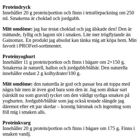
Proteindryck
Innehåller 20 g protein/portion och finns i tetraförpackning om 250
ml. Smakerna är choklad och jordgubb.
Mitt omdöme:
jag har testat choklad och jag älskade den! Den är
mättande, fyllig och lagom söt i smaken. Lite mer trögflytande än
Gainomax. En produkt jag absolut kan tänka mig att köpa hem. Min
favorit i PROFeel-sortimentet.
Proteinyoghurt
Innehåller 11 g protein/portion och finns i bägare om 2×150 g.
Smakerna är naturell, hallon och jordgubb/blåbär. Den naturella
innehåller endast 2 g kolhydrater/100 g.
Mitt omdöme:
den naturella är god och passar bra att toppa med
några bär men är även god bara som den är. Jag som älskar surt
(särskilt nu som gravid) tycker om den väldigt syrliga smaken på
yoghurten. Jordgubb/blåbär som jag också testade slängde jag
däremot efter ett par skedar – konstig bärsmak och ingenting som
föll mig i smaken alls.
Proteinkvarg
Innehåller 20 g protein/portion och finns i bägare om 175 g. Finns i
smaken vanilj.