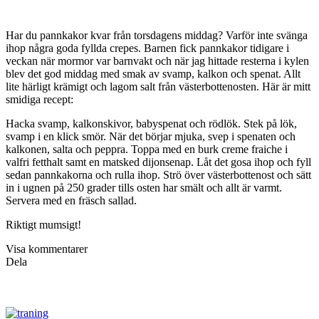
Har du pannkakor kvar från torsdagens middag? Varför inte svänga
ihop några goda fyllda crepes. Barnen fick pannkakor tidigare i
veckan när mormor var barnvakt och när jag hittade resterna i kylen
blev det god middag med smak av svamp, kalkon och spenat. Allt
lite härligt krämigt och lagom salt från västerbottenosten. Här är mitt
smidiga recept:
Hacka svamp, kalkonskivor, babyspenat och rödlök. Stek på lök,
svamp i en klick smör. När det börjar mjuka, svep i spenaten och
kalkonen, salta och peppra. Toppa med en burk creme fraiche i
valfri fetthalt samt en matsked dijonsenap. Låt det gosa ihop och fyll
sedan pannkakorna och rulla ihop. Strö över västerbottenost och sätt
in i ugnen på 250 grader tills osten har smält och allt är varmt.
Servera med en fräsch sallad.
Riktigt mumsigt!
Visa kommentarer
Dela