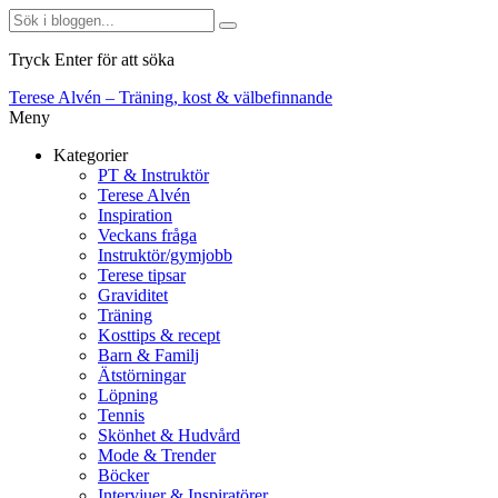
Tryck Enter för att söka
Terese Alvén – Träning, kost & välbefinnande
Meny
Kategorier
PT & Instruktör
Terese Alvén
Inspiration
Veckans fråga
Instruktör/gymjobb
Terese tipsar
Graviditet
Träning
Kosttips & recept
Barn & Familj
Ätstörningar
Löpning
Tennis
Skönhet & Hudvård
Mode & Trender
Böcker
Intervjuer & Inspiratörer