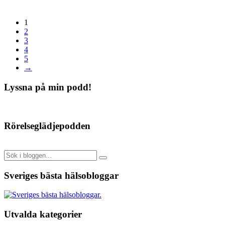
1
2
3
4
5
→
Lyssna på min podd!
Rörelseglädjepodden
Sveriges bästa hälsobloggar
Utvalda kategorier