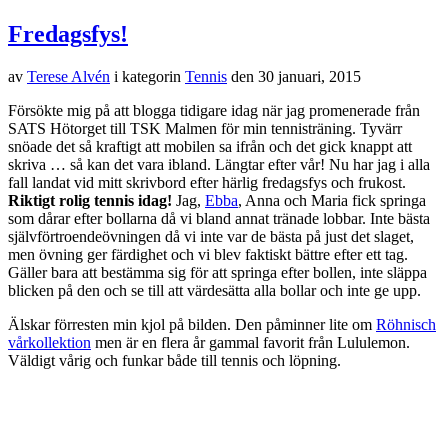
Fredagsfys!
av
Terese Alvén
i kategorin
Tennis
den
30 januari, 2015
Försökte mig på att blogga tidigare idag när jag promenerade från
SATS Hötorget till TSK Malmen för min tennisträning. Tyvärr
snöade det så kraftigt att mobilen sa ifrån och det gick knappt att
skriva … så kan det vara ibland. Längtar efter vår! Nu har jag i alla
fall landat vid mitt skrivbord efter härlig fredagsfys och frukost.
Riktigt rolig tennis idag!
Jag,
Ebba
, Anna och Maria fick springa
som dårar efter bollarna då vi bland annat tränade lobbar. Inte bästa
självförtroendeövningen då vi inte var de bästa på just det slaget,
men övning ger färdighet och vi blev faktiskt bättre efter ett tag.
Gäller bara att bestämma sig för att springa efter bollen, inte släppa
blicken på den och se till att värdesätta alla bollar och inte ge upp.
Älskar förresten min kjol på bilden. Den påminner lite om
Röhnisch
vårkollektion
men är en flera år gammal favorit från Lululemon.
Väldigt vårig och funkar både till tennis och löpning.