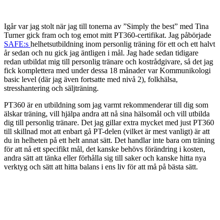
Igår var jag stolt när jag till tonerna av ”Simply the best” med Tina
Turner gick fram och tog emot mitt PT360-certifikat. Jag påbörjade
SAFE:s
helhetsutbildning inom personlig träning för ett och ett halvt
år sedan och nu gick jag äntligen i mål. Jag hade sedan tidigare
redan utbildat mig till personlig tränare och kostrådgivare, så det jag
fick komplettera med under dessa 18 månader var Kommunikologi
basic level (där jag även fortsatte med nivå 2), folkhälsa,
stresshantering och säljträning.
PT360 är en utbildning som jag varmt rekommenderar till dig som
älskar träning, vill hjälpa andra att nå sina hälsomål och vill utbilda
dig till personlig tränare. Det jag gillar extra mycket med just PT360
till skillnad mot att enbart gå PT-delen (vilket är mest vanligt) är att
du in helheten på ett helt annat sätt. Det handlar inte bara om träning
för att nå ett specifikt mål, det kanske behövs förändring i kosten,
andra sätt att tänka eller förhålla sig till saker och kanske hitta nya
verktyg och sätt att hitta balans i ens liv för att må på bästa sätt.