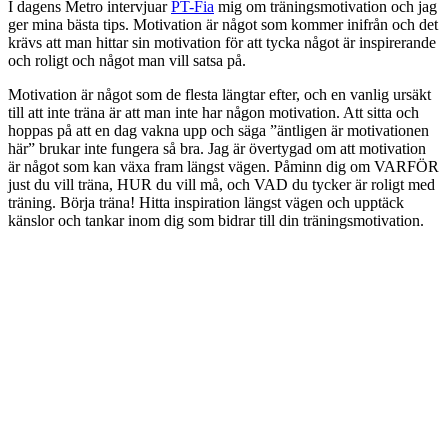
I dagens Metro intervjuar
PT-Fia
mig om träningsmotivation och jag
ger mina bästa tips. Motivation är något som kommer inifrån och det
krävs att man hittar sin motivation för att tycka något är inspirerande
och roligt och något man vill satsa på.
Motivation är något som de flesta längtar efter, och en vanlig ursäkt
till att inte träna är att man inte har någon motivation. Att sitta och
hoppas på att en dag vakna upp och säga ”äntligen är motivationen
här” brukar inte fungera så bra. Jag är övertygad om att motivation
är något som kan växa fram längst vägen. Påminn dig om VARFÖR
just du vill träna, HUR du vill må, och VAD du tycker är roligt med
träning. Börja träna! Hitta inspiration längst vägen och upptäck
känslor och tankar inom dig som bidrar till din träningsmotivation.