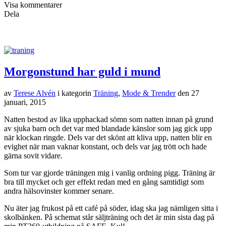
Visa kommentarer
Dela
Morgonstund har guld i mund
av
Terese Alvén
i kategorin
Träning
,
Mode & Trender
den
27
januari, 2015
Natten bestod av lika upphackad sömn som natten innan på grund
av sjuka barn och det var med blandade känslor som jag gick upp
när klockan ringde. Dels var det skönt att kliva upp, natten blir en
evighet när man vaknar konstant, och dels var jag trött och hade
gärna sovit vidare.
Som tur var gjorde träningen mig i vanlig ordning pigg. Träning är
bra till mycket och ger effekt redan med en gång samtidigt som
andra hälsovinster kommer senare.
Nu äter jag frukost på ett café på söder, idag ska jag nämligen sitta i
skolbänken. På schemat står säljträning och det är min sista dag på