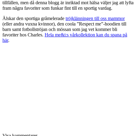
tillfällen, men då denna blogg är inriktad mot hälsa väljer jag att lyfta
fram några favoriter som funkar fint till en sportig vardag.
Älskar den sportiga gråmelerade
tröjklänningen till oss mammor
(eller andra vuxna kvinnor), den coola ”Respect me”-hoodien till
barn samt fotbollströjan och mössan som jag vet kommer bli
favoriter hos Charles.
Hela me&i:s vårkollektion kan du spana på
här
.
Visa kommentarer