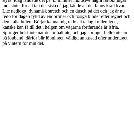
styra. Idag landade det på 45 minuter inklusive några fartökningar
mot slutet för att ta i det sista då jag kände att det fanns kraft kvar.
Lite nedjogg, dynamisk stretch och en dusch på det och jag är nu
redo för dagen fylld av endorfiner och rosiga kinder efter regnet och
den kalla luften. Börjar känna mig redo att ta tag i milen igen,
kanske kan få till det i helgen om vägarna fortfarande är isfria.
Springer helst inte när det är halt ute, och jag springer hellre ute än
på löpband, därför blir löpningen väldigt anpassad efter underlaget
på vintern för min del.