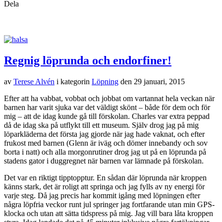
Dela
Regnig löprunda och endorfiner!
av
Terese Alvén
i kategorin
Löpning
den
29 januari, 2015
Efter att ha vabbat, vobbat och jobbat om vartannat hela veckan när
barnen har varit sjuka var det väldigt skönt – både för dem och för
mig – att de idag kunde gå till förskolan. Charles var extra peppad
då de idag ska på utflykt till ett museum. Själv drog jag på mig
löparkläderna det första jag gjorde när jag hade vaknat, och efter
frukost med barnen (Glenn är iväg och dömer innebandy och sov
borta i natt) och alla morgonrutiner drog jag ut på en löprunda på
stadens gator i duggregnet när barnen var lämnade på förskolan.
Det var en riktigt tipptopptur. En sådan där löprunda när kroppen
känns stark, det är roligt att springa och jag fylls av ny energi för
varje steg. Då jag precis har kommit igång med löpningen efter
några löpfria veckor runt jul springer jag fortfarande utan min GPS-
klocka och utan att sätta tidspress på mig. Jag vill bara låta kroppen