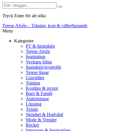
Tryck Enter för att söka
Terese Alvén – Träning, kost & välbefinnande
Meny
Kategorier
PT & Instruktör
Terese Alvén
Inspiration
Veckans fråga
Instruktör/gymjobb
Terese tipsar
Graviditet
Träning
Kosttips & recept
Barn & Familj
Ätstörningar
Löpning
Tennis
Skönhet & Hudvård
Mode & Trender
Böcker
Intervjuer & Inspiratörer