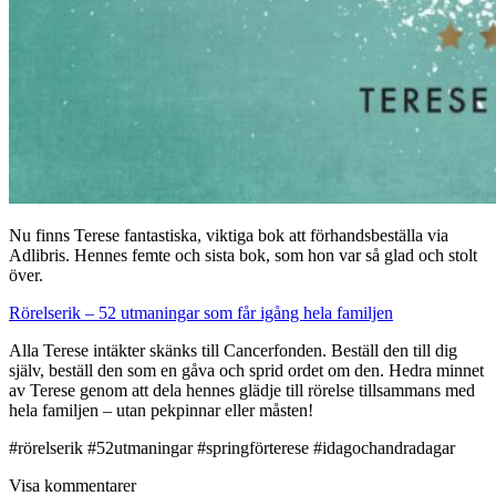
Nu finns Terese fantastiska, viktiga bok att förhandsbeställa via
Adlibris. Hennes femte och sista bok, som hon var så glad och stolt
över.
Rörelserik – 52 utmaningar som får igång hela familjen
Alla Terese intäkter skänks till Cancerfonden. Beställ den till dig
själv, beställ den som en gåva och sprid ordet om den. Hedra minnet
av Terese genom att dela hennes glädje till rörelse tillsammans med
hela familjen – utan pekpinnar eller måsten!
#rörelserik #52utmaningar #springförterese #idagochandradagar
Visa kommentarer