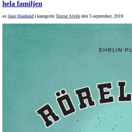
hela familjen
av
Jane Haglund
i kategorin
Terese Alvén
den
5 september, 2019