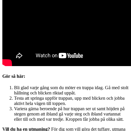
Gör så här:
Bli glad varje gång som du möter en trappa idag. Gå med stolt
hållning och blicken riktad uppåt.
Testa att springa uppför trappan, upp med blicken och jobba
aktivt hela vägen till toppen.
Variera gärna beroende på hur trappan ser ut samt höjden på
stegen genom att ibland gå varje steg och ibland vartannat
eller till och med var tredje. Kroppen får jobba på olika sätt.
Vill du ha en utmaning?
För dig som vill göra det tuffare, utmana