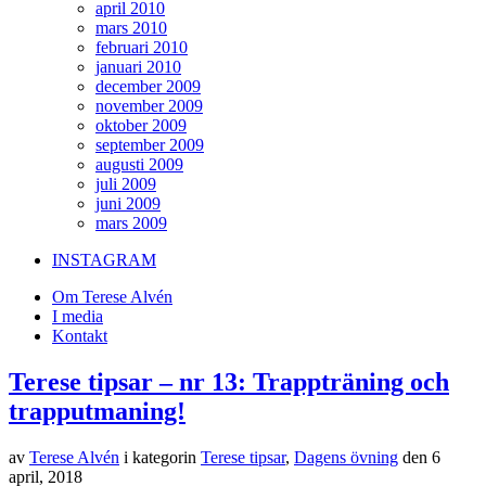
april 2010
mars 2010
februari 2010
januari 2010
december 2009
november 2009
oktober 2009
september 2009
augusti 2009
juli 2009
juni 2009
mars 2009
INSTAGRAM
Om Terese Alvén
I media
Kontakt
Terese tipsar – nr 13: Trappträning och
trapputmaning!
av
Terese Alvén
i kategorin
Terese tipsar
,
Dagens övning
den
6
april, 2018