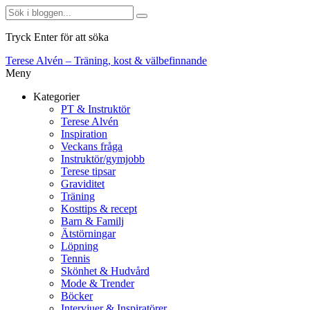
Tryck Enter för att söka
Terese Alvén – Träning, kost & välbefinnande
Meny
Kategorier
PT & Instruktör
Terese Alvén
Inspiration
Veckans fråga
Instruktör/gymjobb
Terese tipsar
Graviditet
Träning
Kosttips & recept
Barn & Familj
Ätstörningar
Löpning
Tennis
Skönhet & Hudvård
Mode & Trender
Böcker
Intervjuer & Inspiratörer