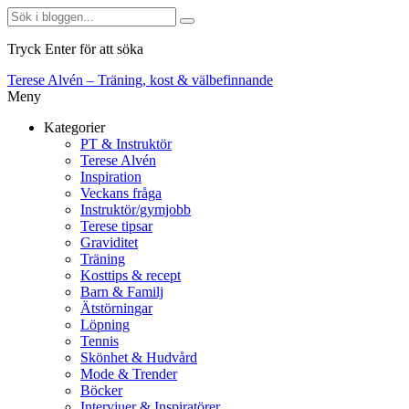
Tryck Enter för att söka
Terese Alvén – Träning, kost & välbefinnande
Meny
Kategorier
PT & Instruktör
Terese Alvén
Inspiration
Veckans fråga
Instruktör/gymjobb
Terese tipsar
Graviditet
Träning
Kosttips & recept
Barn & Familj
Ätstörningar
Löpning
Tennis
Skönhet & Hudvård
Mode & Trender
Böcker
Intervjuer & Inspiratörer