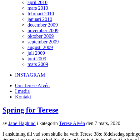
april 2010
mars 2010
februari 2010
januari 2010
december 2009
november 2009
oktober 2009
september 2009
augusti 2009
juli 2009
juni 2009
mars 2009
INSTAGRAM
Om Terese Alvén
I media
Kontakt
Spring för Terese
av
Jane Haglund
i kategorin
Terese Alvén
den
7 mars, 2020
I anslutning till vad som skulle ha varit Terese 38:e födelsedag springer
gemenskap som hon stod för. Kom och spring, jogga eller gå 5 km på He