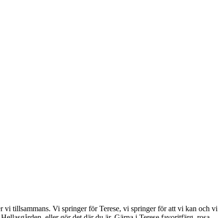
 vi tillsammans. Vi springer för Terese, vi springer för att vi kan och vi
llasgården, eller gör det där du är. Gärna i Terese favoritfärg, rosa.