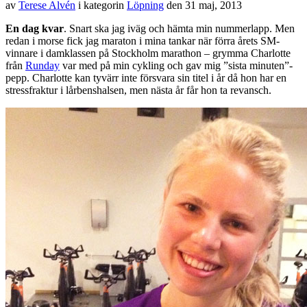
av
Terese Alvén
i kategorin
Löpning
den
31 maj, 2013
En dag kvar
. Snart ska jag iväg och hämta min nummerlapp. Men
redan i morse fick jag maraton i mina tankar när förra årets SM-
vinnare i damklassen på Stockholm marathon – grymma Charlotte
från
Runday
var med på min cykling och gav mig ”sista minuten”-
pepp. Charlotte kan tyvärr inte försvara sin titel i år då hon har en
stressfraktur i lårbenshalsen, men nästa år får hon ta revansch.