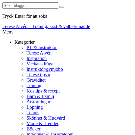
Tryck Enter för att söka
Terese Alvén – Träning, kost & välbefinnande
Meny
Kategorier
PT & Instruktör
Terese Alvén
Inspiration
Veckans fråga
Instruktör/gymjobb
Terese tipsar
Graviditet
Träning
Kosttips & recept
Barn & Familj
Ätstörningar
Löpning
Tennis
Skönhet & Hudvård
Mode & Trender
Böcker
Intervjuer & Inspiratörer