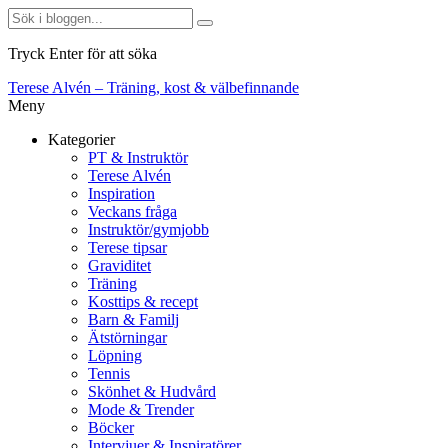
Tryck Enter för att söka
Terese Alvén – Träning, kost & välbefinnande
Meny
Kategorier
PT & Instruktör
Terese Alvén
Inspiration
Veckans fråga
Instruktör/gymjobb
Terese tipsar
Graviditet
Träning
Kosttips & recept
Barn & Familj
Ätstörningar
Löpning
Tennis
Skönhet & Hudvård
Mode & Trender
Böcker
Intervjuer & Inspiratörer