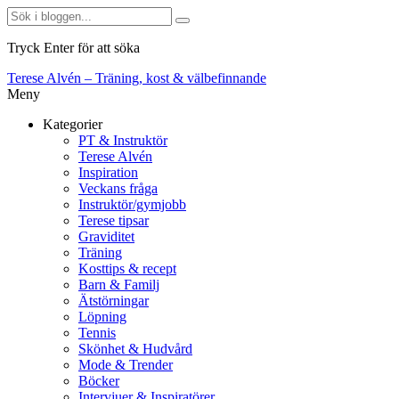
Tryck Enter för att söka
Terese Alvén – Träning, kost & välbefinnande
Meny
Kategorier
PT & Instruktör
Terese Alvén
Inspiration
Veckans fråga
Instruktör/gymjobb
Terese tipsar
Graviditet
Träning
Kosttips & recept
Barn & Familj
Ätstörningar
Löpning
Tennis
Skönhet & Hudvård
Mode & Trender
Böcker
Intervjuer & Inspiratörer