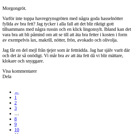
Morgongröt.
Varför inte toppa havregrynsgröten med några goda hasselnötter
fyllda av bra fett? Jag tycker i alla fall att det blir riktigt gott
tillsammans med några russin och en klick lingonsylt. Ibland kan det
vara bra att bli påmind om att se till att äta bra fetter i kosten i form
av exempelvis lax, makrill, nötter, frön, avokado och olivolja.
Jag får en del mejl från tjejer som är fetträdda. Jag har själv varit där
och det är så onödigt. Vi mår bra av att äta fett då vi blir mättare,
klokare och snyggare.
Visa kommentarer
Dela
←
1
2
3
…
8
9
10