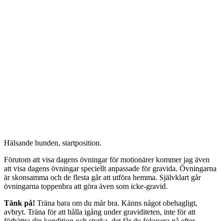
Hälsande hunden, startposition.
Förutom att visa dagens övningar för motionärer kommer jag även
att visa dagens övningar speciellt anpassade för gravida. Övningarna
är skonsamma och de flesta går att utföra hemma. Självklart går
övningarna toppenbra att göra även som icke-gravid.
Tänk på!
Träna bara om du mår bra. Känns något obehagligt,
avbryt. Träna för att hålla igång under graviditeten, inte för att
förbättra din kondition och styrka, det får du fokusera på efter