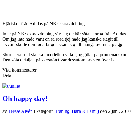
Hjärtskor från Adidas på NKs skoavdelning.
Inne på NK:s skoavdelning såg jag de här söta skorna från Adidas.
Om jag inte hade varit en så rosa tjej hade jag kanske slagit till.
Tyvärr skulle den röda färgen skära sig till många av mina plagg.
Skorna var rätt slanka i modellen vilket jag gillar på promenadskor.
Den söta detaljen på skosnöret var dessutom pricken över i:et.
Visa kommentarer
Dela
Oh happy day!
av
Terese Alvén
i kategorin
Träning
,
Barn & Familj
den
2 juni, 2010