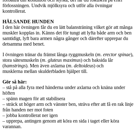
förlossningen. Undvik mjölksyra och utför alla övningar
kontrollerat.
HÄLSANDE HUNDEN
I den här övningen får du en lätt balansträning vilket gör att många
muskler kopplas in. Känns det för tungt att lyfta både arm och ben
samtidigt, lyft bara armen några gånger och därefter upprepar du
detsamma med benet.
I övningen tränar du främst långa ryggmuskeln (
m. erector spinae
),
stora sätesmuskeln (
m. gluteus maximus
) och baksida lår
(
hamstrings
). Men även axlarna (
m. deltoideus
) och
musklerna mellan skulderbladen hjälper till.
Gör så här:
– stå på alla fyra med händerna under axlarna och knäna under
höften
– spänn magen för att stabilisera
– sträck ut höger arm och vänster ben, sträva efter att få en rak linje
från handen ner mot foten
– jobba kontrollerat ner igen
– upprepa, antingen genom att köra en sida i taget eller köra
varannan.